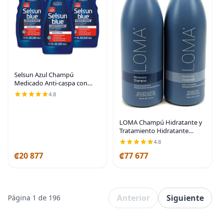
Selsun Azul Champú
Medicado Anti-caspa con
Mentol, 11 fl. oz., Fuerza
4.8
Máxima, Sulfuro de Selenio
1% (Paquete de 3)
LOMA Champú Hidratante y
Tratamiento Hidratante
(PAQUETE DUO) 33 onzas
4.8
(Litro)
₡20 877
₡77 677
Anterior
Siguiente
Página 1 de 196