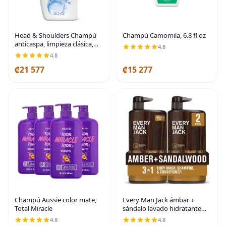
Head & Shoulders Champú
Champú Camomila, 6.8 fl oz
anticaspa, limpieza clásica,
4.8
tratamiento de uso diario
4.8
anticaspa, hidratante, control
₡21 577
₡15 277
de escamas, sin parabenos,
seguro para
Champú Aussie color mate,
Every Man Jack ámbar +
Total Miracle
sándalo lavado hidratante
para hombres 3 en 1 para
4.8
4.8
todo tipo de piel y cabello -