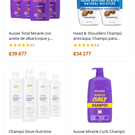
Aussie Total Miracle con
Head & Shoulders Champú
aceite de albaricoque y
anticaspa, Champú para
macadamia, champú sin
cuidado del cuero cabelludo
4.9
4.8
parabenos, 26.2 onzas
seco Paquete doble, 1% de
₡39 677
₡34 277
líquidas, paquete de 4
piritiona de zinc y aceite de
almendra para
Champú Dove Nutritive
Aussie Miracle Curls Champú