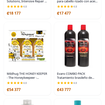
Solutions, Intensive Repair 12
para cabello rizado con aceite
oz (Paquete de 4)
de coco, sin parabenos, 26.2
4.8
4.8
onzas líquidas
₡18 177
₡17 477
Mildhug THE HONEY KEEPER
Evans COMBO PACK
- The Honeykeepeer -
Tratamiento brasileño de
Champú Kids 3 y 1 (3 de 23.7
queratina alisadora para el
4.8
4.8
fl oz)
cabello, sistema de alisado
₡54 377
₡43 777
por soplado, fuerte de 16
onzas líquidas + champú