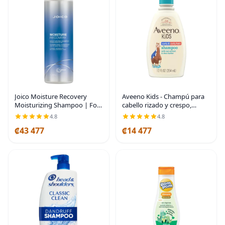
Joico Moisture Recovery
Aveeno Kids - Champú para
Moisturizing Shampoo | For
cabello rizado y crespo,
Thick, Coarse, Dry Hair |
champú hidratante para
4.8
4.8
Replenish Moisture | Restore
cabello tipo 3 y 4, productos
₡43 477
₡14 477
Smoothness & Elasticity |
para cabello rizado para
Reduce Breakage
niños adecuados