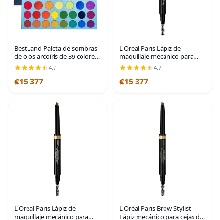
BestLand Paleta de sombras
L'Oreal Paris Lápiz de
de ojos arcoíris de 39 colores,
maquillaje mecánico para
maquillaje profesional,
cejas con forma y relleno,
4.7
4.7
paletas de sombras de ojos
color morena, 0.008 onzas
₡15 377
₡15 377
metalizadas mate, polvo ultra
Castaño
L'Oreal Paris Lápiz de
L'Oréal Paris Brow Stylist
maquillaje mecánico para
Lápiz mecánico para cejas de