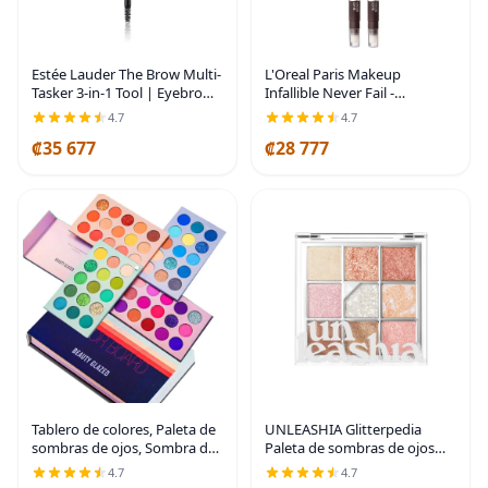
Estée Lauder The Brow Multi-
L'Oreal Paris Makeup
Tasker 3-in-1 Tool | Eyebrow
Infallible Never Fail -
Pencil, Powder and Brush
Delineador de ojos original
4.7
4.7
con sacapuntas integrado,
₡35 677
₡28 777
color marrón negro, 0.008
onzas, 2 unidades
Tablero de colores, Paleta de
UNLEASHIA Glitterpedia
sombras de ojos, Sombra de
Paleta de sombras de ojos
ojos, Paleta de maquillaje de
NO1 – Paleta de sombras de
4.7
4.7
60 colores, Iluminadores,
ojos brillantes con texturas