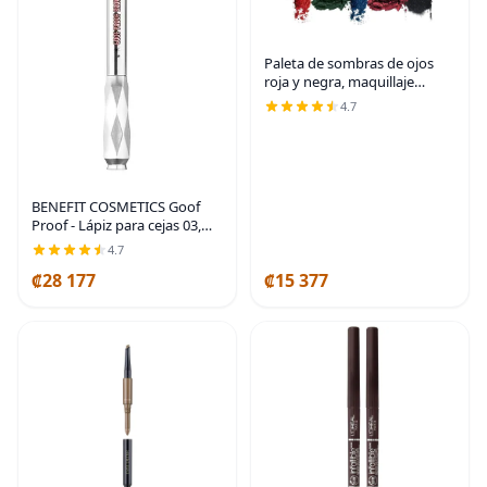
Paleta de sombras de ojos
roja y negra, maquillaje
gótico rojo de Halloween |
4.7
Paleta de sombras de ojos
negra con brillo plateado y
purpurina, crema
BENEFIT COSMETICS Goof
Proof - Lápiz para cejas 03,
color marrón claro cálido
4.7
₡28 177
₡15 377