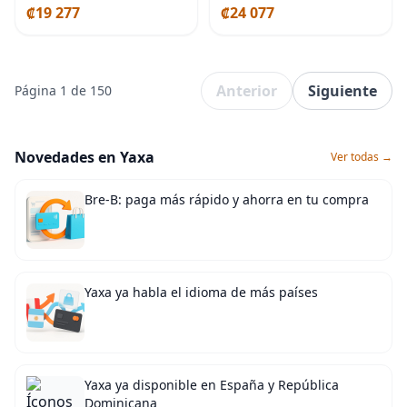
₡19 277
₡24 077
Maquillaje de ojos, Sombra
versátiles con purpurina –
de ojos
Paleta de
Anterior
Siguiente
Página 1 de 150
Novedades en Yaxa
Ver todas →
Bre-B: paga más rápido y ahorra en tu compra
Yaxa ya habla el idioma de más países
Yaxa ya disponible en España y República
Dominicana