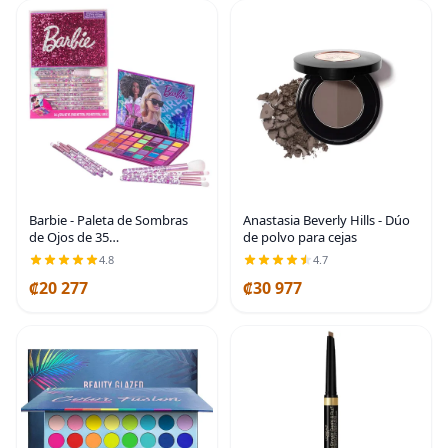
Barbie - Paleta de Sombras
Anastasia Beverly Hills - Dúo
de Ojos de 35
de polvo para cejas
Compartimentos, Colores
4.8
4.7
Brillantes y Opacos,
₡20 277
₡30 977
Pigmentada Mezclable, 8
Pinceles de Aplicación, Para
Edades de