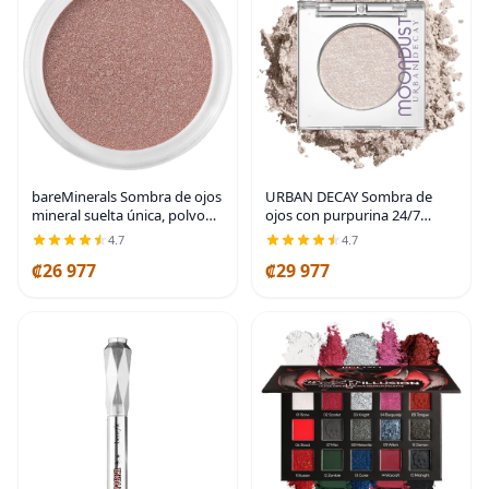
bareMinerals Sombra de ojos
URBAN DECAY Sombra de
mineral suelta única, polvo
ojos con purpurina 24/7
mineral cremoso,
Moondust - Maquillaje de
4.7
4.7
transparente para construir a
ojos brillante, uso de larga
₡26 977
₡29 977
cobertura completa, color de
duración, acabado brillante
ojos que se
altamente