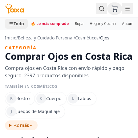
MINI CARRITO
0 productos
Todo
🔥 Lo más comprado
Ropa
Hogar y Cocina
Automotr
Inicio
/
Belleza y Cuidado Personal
/
Cosméticos
/
Ojos
CATEGORÍA
Comprar Ojos en Costa Rica
Compra ojos en Costa Rica con envío rápido y pago
seguro. 2397 productos disponibles.
TAMBIÉN EN COSMÉTICOS
Rostro
Cuerpo
Labios
R
C
L
Juegos de Maquillaje
J
+2 más