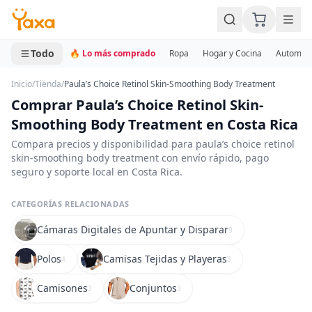
MINI CARRITO
0 productos
Todo
🔥 Lo más comprado
Ropa
Hogar y Cocina
Automotr
Inicio
/
Tienda
/
Paula’s Choice Retinol Skin-Smoothing Body Treatment
Comprar Paula’s Choice Retinol Skin-
Smoothing Body Treatment en Costa Rica
Compara precios y disponibilidad para paula’s choice retinol
skin-smoothing body treatment con envío rápido, pago
seguro y soporte local en Costa Rica.
CATEGORÍAS RELACIONADAS
Cámaras Digitales de Apuntar y Disparar
9
Polos
Camisas Tejidas y Playeras
4
3
Camisones
Conjuntos
3
3