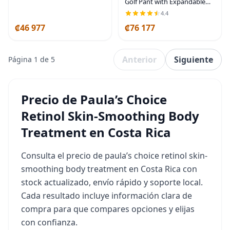
Golf Pant with Expandable
Waistband (Waist Size 30-44
4.4
Big & Tall)
₡46 977
₡76 177
Anterior
Siguiente
Página 1 de 5
Precio de Paula’s Choice
Retinol Skin-Smoothing Body
Treatment en Costa Rica
Consulta el precio de paula’s choice retinol skin-
smoothing body treatment en Costa Rica con
stock actualizado, envío rápido y soporte local.
Cada resultado incluye información clara de
compra para que compares opciones y elijas
con confianza.