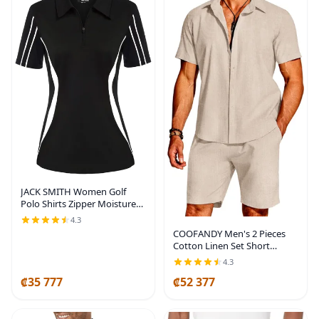
JACK SMITH Women Golf
Polo Shirts Zipper Moisture
Wicking Tennis Shirts Short
4.3
Sleeve Slim Fit Sport Active
COOFANDY Men's 2 Pieces
Tops S-XXL
Cotton Linen Set Short
Sleeve Button Down Shirts
4.3
Summer Beach Shorts Casual
₡35 777
₡52 377
Outfits