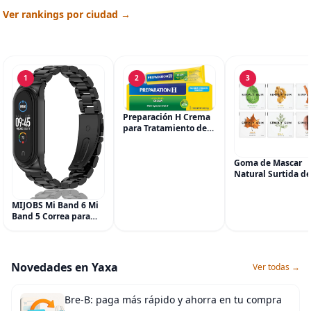
Ver rankings por ciudad →
1
2
3
Preparación H Crema
para Tratamiento de
Síntomas de
Hemorroides (0.9
onzas tubo), Alivio del
Goma de Mascar
Dolor de Máxima
Natural Surtida de
Potencia
Simply Gum, sin 
Multisíntoma con Aloe
Vegana, 6 paquete
MIJOBS Mi Band 6 Mi
(90 piezas), incluy
Band 5 Correa para
Menta, Canela,
Xiaomi Mi Band 4 3,
Jengibre, Hinojo, C
Correa de reloj de
Arce
acero inoxidable
Pulsera de repuesto
Novedades en Yaxa
Ver todas →
de metal para Mi
Smart Band 6
Bre-B: paga más rápido y ahorra en tu compra