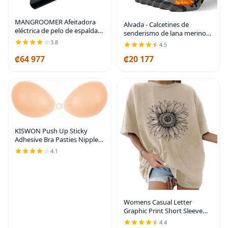
MANGROOMER Afeitadora
Alvada - Calcetines de
eléctrica de pelo de espalda
senderismo de lana merino
hágalo usted mismo (101-6)
térmicos y cálidos, para botas
3.8
4.5
de invierno, para hombres y
₡64 977
₡20 177
mujeres, set de 3 pares
KISWON Push Up Sticky
Adhesive Bra Pasties Nipple
Covers Invisible Backless
4.1
Strapless Bra for Women
Womens Casual Letter
Graphic Print Short Sleeve
Tunic Tops Round Neck
4.4
Loose Tee Oversized Drop