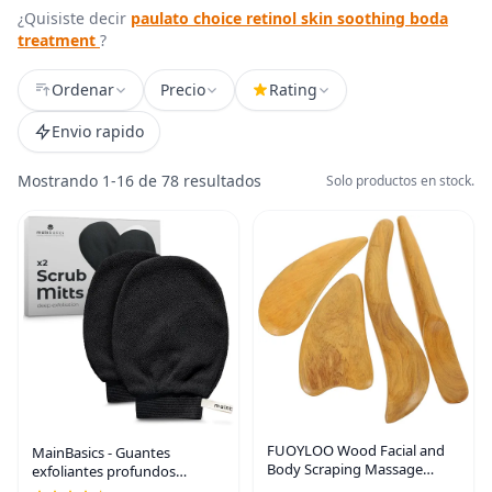
¿Quisiste decir
paulato choice retinol skin soothing boda
treatment
?
Ordenar
Precio
Rating
Envio rapido
Mostrando 1-16 de 78 resultados
Solo productos en stock.
FUOYLOO Wood Facial and
MainBasics - Guantes
Body Scraping Massage
exfoliantes profundos
Boards for Skin Smoothing
coreanos (paquete de 2) |