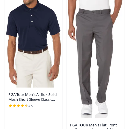
PGA Tour Men's Airflux Solid
Mesh Short Sleeve Classic
Golf Polo Shirt (Available in
4.5
Big & Tall)
PGA TOUR Men's Flat Front