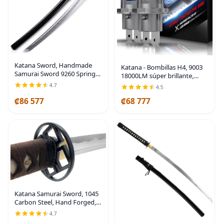
Katana Sword, Handmade
Katana - Bombillas H4, 9003
Samurai Sword 9260 Spring
18000LM súper brillante,
Steel - Plum Blossom Design,
6500 K, tamaño pequeño,
4.7
4.5
Full Tang & Clay Tempered -
niebla de 2 | Ventilador de
Ideal for Training, Practice,
₡86 577
₡68 777
enfriamiento, Canbus listo,
Collection &
haz de 360
Katana Samurai Sword, 1045
Carbon Steel, Hand Forged,
Full Tang | Functional full-
4.7
tang blade for dojo practice,