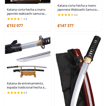
Katana corta hecha a mano
Katana corta hecha a mano
japonesa Wakizashi Samurai
japonés wakizashi samurai
Espada T10 Acero Arcilla
4.6
espada doblada hoja de
Templada Hoja
3.8
acero
₡152 077
₡147 377
Katana de entrenamiento,
espada tradicional hecha a
mano, Katanas de espiga
4.9
completa de acero de resorte
9260, auténticas espadas
samuráis