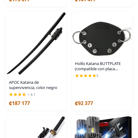
Hollis Katana BUTTPLATE
(compatible con placa
trasera)
5
APOC Katana de
supervivencia, color negro
4.1
₡187 177
₡92 377