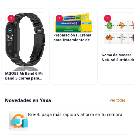
1
2
3
Preparación H Crema
para Tratamiento de
Síntomas de
Hemorroides (0.9
onzas tubo), Alivio del
Goma de Mascar
Dolor de Máxima
Natural Surtida de
Potencia
Simply Gum, sin 
Multisíntoma con Aloe
Vegana, 6 paquete
MIJOBS Mi Band 6 Mi
(90 piezas), incluy
Band 5 Correa para
Menta, Canela,
Xiaomi Mi Band 4 3,
Jengibre, Hinojo, C
Correa de reloj de
Arce
acero inoxidable
Pulsera de repuesto
Novedades en Yaxa
Ver todas →
de metal para Mi
Smart Band 6
Bre-B: paga más rápido y ahorra en tu compra