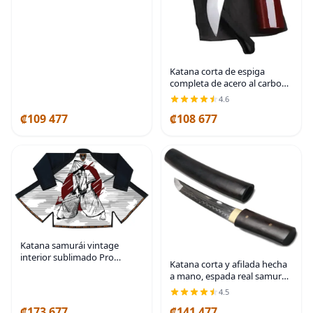
Katana corta de espiga
completa de acero al carbono
Samurai japonés Tanto de
4.6
acero al carbono | Samurai
₡109 477
₡108 677
Small Sword short katana for
Cosplay
Katana samurái vintage
interior sublimado Pro
Katana corta y afilada hecha
brasileño Jiu Jitsu BJJ Kimono
a mano, espada real samurái
Gi Unisex - Cinturón incluido
ninja japonesa (T10
4.5
templada) de 15 pulgadas
₡173 677
₡141 477