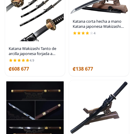
Katana corta hecha a mano
Katana japonesa Wakizashi
Samurai Espada T10 Hoja
4
templada de arcilla de acero
(20.9 in)
Katana Wakizashi Tanto de
arcilla japonesa forjada a
mano, 3 piezas, corte real
4.9
₡608 677
₡138 677