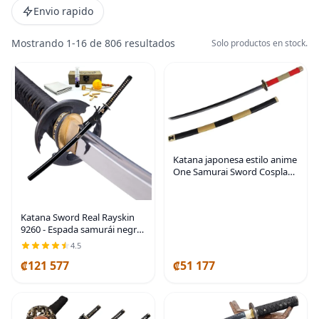
Envio rapido
Mostrando 1-16 de 806 resultados
Solo productos en stock.
Katana japonesa estilo anime
One Samurai Sword Cosplay
New (Zoro Sword)
Katana Sword Real Rayskin
9260 - Espada samurái negra
y kit de limpieza profesional
4.5
Katana
₡121 577
₡51 177