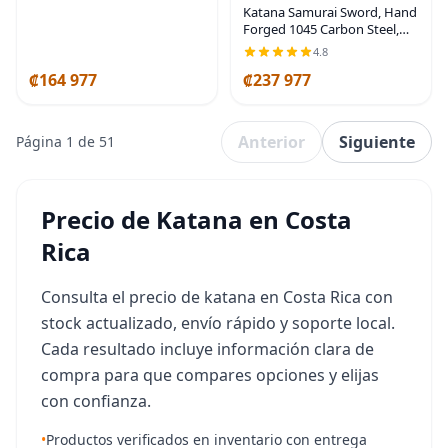
display & collection; includes
Katana Samurai Sword, Hand
a
Forged 1045 Carbon Steel,
Heat Tempered | Functional
4.8
blade for dojo practice,
₡164 977
₡237 977
display & collectors; heat-
tempered edge;
Anterior
Siguiente
Página 1 de 51
Precio de Katana en Costa
Rica
Consulta el precio de katana en Costa Rica con
stock actualizado, envío rápido y soporte local.
Cada resultado incluye información clara de
compra para que compares opciones y elijas
con confianza.
•
Productos verificados en inventario con entrega