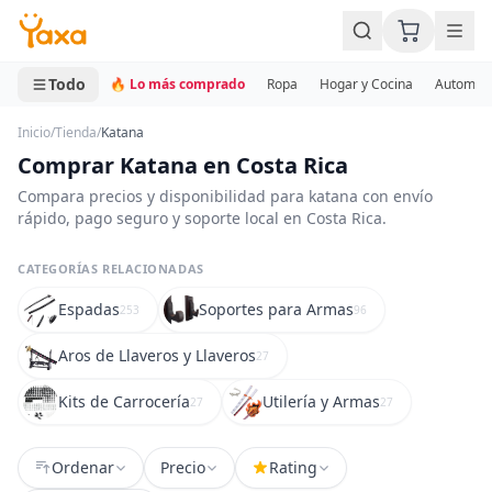
MINI CARRITO
0 productos
Todo
🔥 Lo más comprado
Ropa
Hogar y Cocina
Automotr
Inicio
/
Tienda
/
Katana
Comprar Katana en Costa Rica
Compara precios y disponibilidad para katana con envío
rápido, pago seguro y soporte local en Costa Rica.
CATEGORÍAS RELACIONADAS
Espadas
Soportes para Armas
253
96
Aros de Llaveros y Llaveros
27
Kits de Carrocería
Utilería y Armas
27
27
Ordenar
Precio
Rating