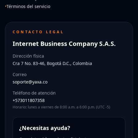
•
Términos del servicio
CONTACTO LEGAL
Internet Business Company S.A.S.
Dirección física
Cra 7 No. 83-46, Bogotá D.C., Colombia
Correo
soporte@yaxa.co
Teléfono de atención
+573011807358
Horario: lunes a viernes de 8:00 a.m. a 6:00 p.m. (UTC -5)
¿Necesitas ayuda?