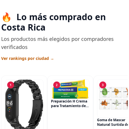
Lo más comprado en
Costa Rica
Los productos más elegidos por compradores
verificados
Ver rankings por ciudad →
1
2
3
Preparación H Crema
para Tratamiento de
Síntomas de
Hemorroides (0.9
onzas tubo), Alivio del
Goma de Mascar
Dolor de Máxima
Natural Surtida de
Potencia