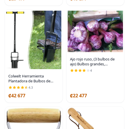
Ajo rojo ruso, (3 bulbos de
ajo) Bulbos grandes,
ligeramente púrpura
4
Colwelt Herramienta
Plantadora de Bulbos de
Mango Largo, Base Dentada
4.3
Trasplantadora de Bulbos de
₡42 677
₡22 477
Jardinería con Agarre Suave,
Plantadora de Bulbos