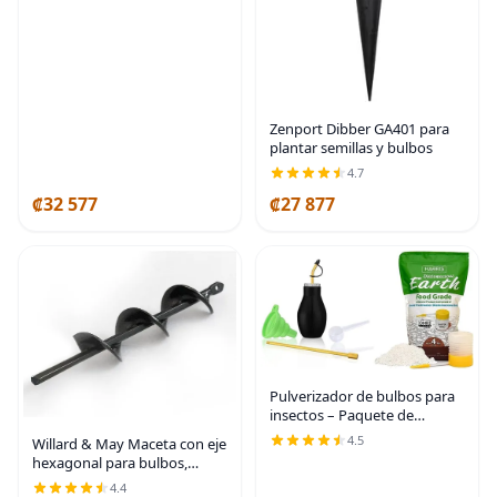
dentada, trasplantador
automático de bulbos
pequeños para tulipanes,
Juego
Zenport Dibber GA401 para
plantar semillas y bulbos
4.7
₡32 577
₡27 877
Pulverizador de bulbos para
insectos – Paquete de
dispensador aplicador
4.5
Willard & May Maceta con eje
extensible de 7 pulgadas con
hexagonal para bulbos,
tierra de diatomeas de grado
antideslizante, 1.75 x 9
4.4
alimenticio (4