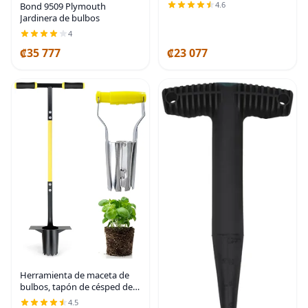
plantación de bulbos de
4.6
Bond 9509 Plymouth
jardín de 4 pulgadas,
Jardinera de bulbos
herramienta de excavadora
4
de agujeros para
₡35 777
₡23 077
Herramienta de maceta de
bulbos, tapón de césped de
mango largo con base
4.5