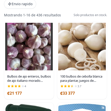
Envio rapido
Mostrando 1-16 de 436 resultados
Solo productos en stock.
Bulbos de ajo enteros, bulbos
100 bulbos de cebolla blanca
de ajo italiano morado
para plantar, juegos de
temprano, 16 onzas de ajo,
cebolla semillas frescas para
4
3.7
este ajo está listo para comer
cultivar
₡21 177
₡33 377
o plantar, frijoles fríos N
brotes