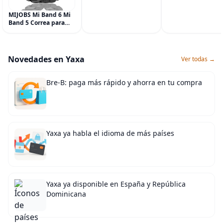
Simply Gum, sin 
Multisíntoma con Aloe
Vegana, 6 paquete
MIJOBS Mi Band 6 Mi
(90 piezas), incluy
Band 5 Correa para
Menta, Canela,
Xiaomi Mi Band 4 3,
Jengibre, Hinojo, C
Correa de reloj de
Arce
acero inoxidable
Pulsera de repuesto
Novedades en Yaxa
Ver todas →
de metal para Mi
Smart Band 6
Bre-B: paga más rápido y ahorra en tu compra
Yaxa ya habla el idioma de más países
Yaxa ya disponible en España y República
Dominicana