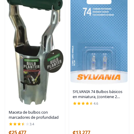
SYLVANIA 74 Bulbos básicos
en miniatura, (contiene 2
bombillas)
4.6
Maceta de bulbos con
marcadores de profundidad
3.4
₡25 477
₡13 277