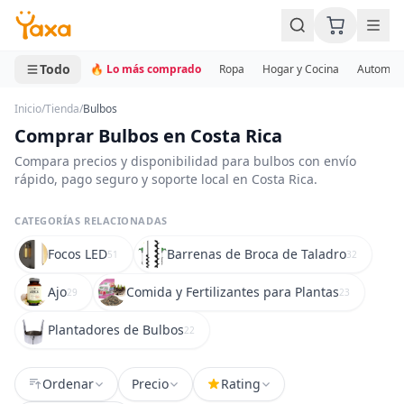
MINI CARRITO
0 productos
Todo
🔥 Lo más comprado
Ropa
Hogar y Cocina
Automotr
Inicio
/
Tienda
/
Bulbos
Comprar Bulbos en Costa Rica
Compara precios y disponibilidad para bulbos con envío
rápido, pago seguro y soporte local en Costa Rica.
CATEGORÍAS RELACIONADAS
Focos LED
Barrenas de Broca de Taladro
51
32
Ajo
Comida y Fertilizantes para Plantas
29
23
Plantadores de Bulbos
22
Ordenar
Precio
Rating