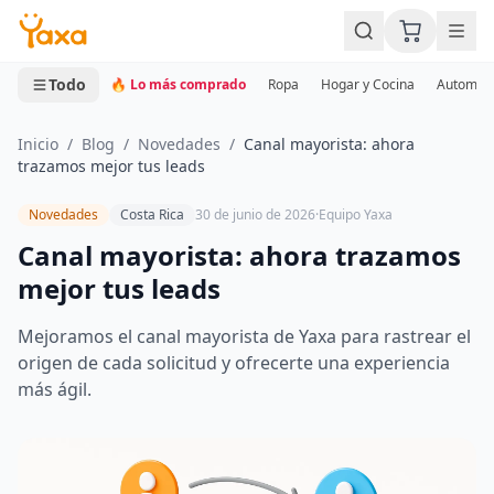
MINI CARRITO
0 productos
Todo
🔥 Lo más comprado
Ropa
Hogar y Cocina
Automotr
Inicio
/
Blog
/
Novedades
/
Canal mayorista: ahora
trazamos mejor tus leads
Novedades
Costa Rica
30 de junio de 2026
·
Equipo Yaxa
Canal mayorista: ahora trazamos
mejor tus leads
Mejoramos el canal mayorista de Yaxa para rastrear el
origen de cada solicitud y ofrecerte una experiencia
más ágil.