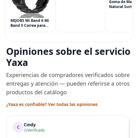
onzas tubo), Alivio del
Goma de Masca
Dolor de Máxima
Natural Surtida
Potencia
Simply Gum, si
Multisíntoma con Aloe
Vegana, 6 paqu
MIJOBS Mi Band 6 Mi
(90 piezas), inc
Band 5 Correa para
Menta, Canela,
Xiaomi Mi Band 4 3,
Jengibre, Hinojo
Correa de reloj de
Arce
acero inoxidable
Pulsera de repuesto
Opiniones sobre el servicio
de metal para Mi
Smart Band 6
Yaxa
Experiencias de compradores verificados sobre
entregas y atención — pueden referirse a otros
productos del catálogo
¿Yaxa es confiable? Ver todas las opiniones
Cindy
C
Verificado