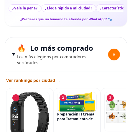
¿Vale la pena?
¿Llega rápido a mi ciudad?
¿Características c
¿Prefieres que un humano te atienda por WhatsApp? 🐾
Lo más comprado
+
Los más elegidos por compradores
verificados
Ver rankings por ciudad →
1
2
3
Preparación H Crema
para Tratamiento de
Síntomas de
Hemorroides (0.9