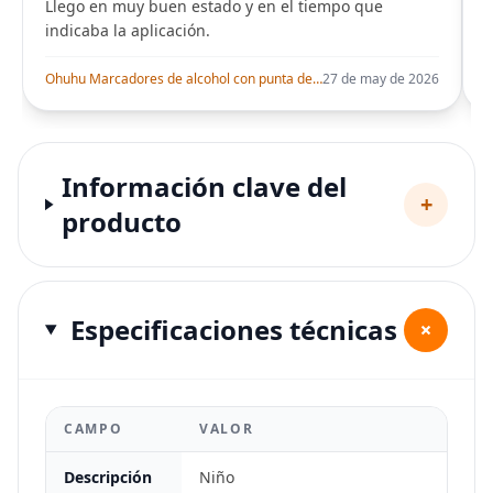
Llego en muy buen estado y en el tiempo que
indicaba la aplicación.
i
Ohuhu Marcadores de alcohol con punta de pincel – Juego de marcadores artísticos de doble punta con certificación AP para artistas adultos
27 de may de 2026
Información clave del
+
producto
Especificaciones técnicas
+
CAMPO
VALOR
Descripción
Niño