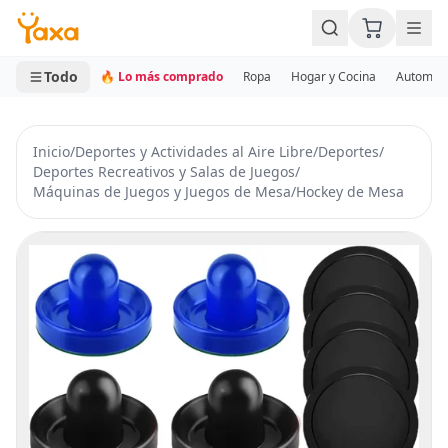
MINI CARRITO
0 productos
Todo
🔥 Lo más comprado
Ropa
Hogar y Cocina
Automotr
Inicio
/
Deportes y Actividades al Aire Libre
/
Deportes
/
Deportes Recreativos y Salas de Juegos
/
Máquinas de Juegos y Juegos de Mesa
/
Hockey de Mesa