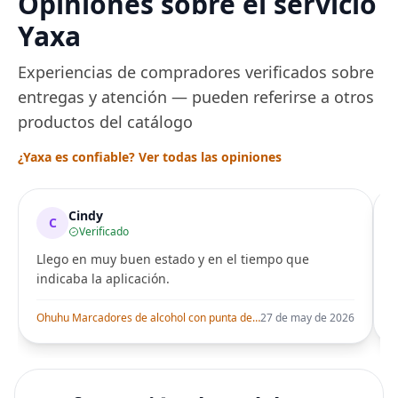
Opiniones sobre el servicio
de metal para Mi
Smart Band 6
Yaxa
Experiencias de compradores verificados sobre
entregas y atención — pueden referirse a otros
productos del catálogo
¿Yaxa es confiable? Ver todas las opiniones
Cindy
C
Verificado
Llego en muy buen estado y en el tiempo que
indicaba la aplicación.
i
Ohuhu Marcadores de alcohol con punta de pincel – Juego de marcadores artísticos de doble punta con certificación AP para artistas adultos
27 de may de 2026