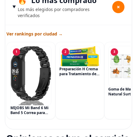
Lo más comprado
+
Los más elegidos por compradores
verificados
Ver rankings por ciudad →
1
2
3
Preparación H Crema
para Tratamiento de
Síntomas de
Hemorroides (0.9
onzas tubo), Alivio del
Goma de Masca
Dolor de Máxima
Natural Surtida
Potencia
Simply Gum, si
Multisíntoma con Aloe
Vegana, 6 paqu
MIJOBS Mi Band 6 Mi
(90 piezas), inc
Band 5 Correa para
Menta, Canela,
Xiaomi Mi Band 4 3,
Jengibre, Hinojo
Correa de reloj de
Arce
acero inoxidable
Pulsera de repuesto