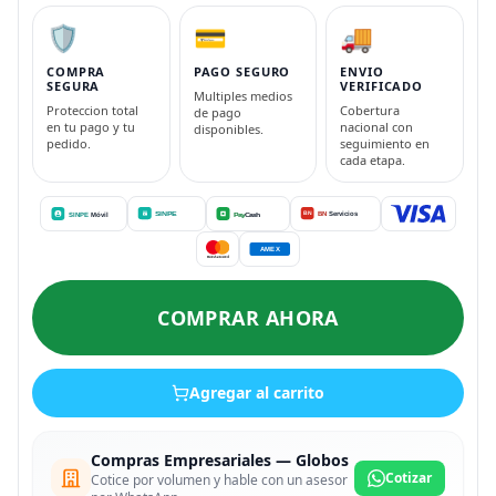
🛡️
💳
🚚
COMPRA
PAGO SEGURO
ENVIO
SEGURA
VERIFICADO
Multiples medios
Proteccion total
Cobertura
de pago
en tu pago y tu
nacional con
disponibles.
pedido.
seguimiento en
cada etapa.
COMPRAR AHORA
Agregar al carrito
Compras Empresariales — Globos
Cotizar
Cotice por volumen y hable con un asesor