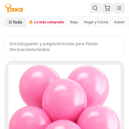
MINI CARRITO
0 productos
Todo
🔥 Lo más comprado
Ropa
Hogar y Cocina
Automotr
Inicio
/
Juguetes y Juegos
/
Artículos para Fiesta
/
Decoraciones
/
Globos