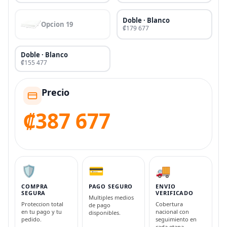
Doble · Blanco
Opcion 19
₡179 677
Doble · Blanco
₡155 477
Precio
₡387 677
🛡️
💳
🚚
COMPRA
PAGO SEGURO
ENVIO
SEGURA
VERIFICADO
Multiples medios
Proteccion total
Cobertura
de pago
en tu pago y tu
nacional con
disponibles.
pedido.
seguimiento en
cada etapa.