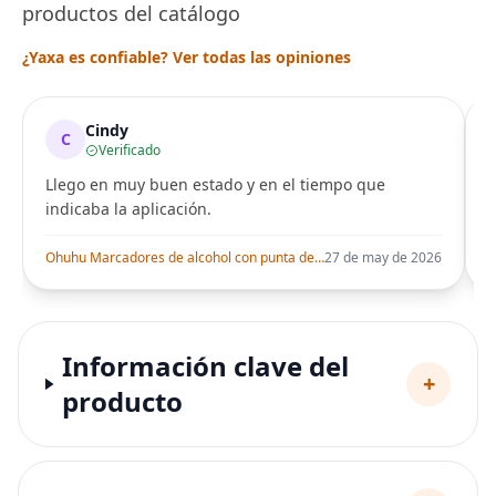
productos del catálogo
¿Yaxa es confiable? Ver todas las opiniones
Cindy
C
Verificado
Llego en muy buen estado y en el tiempo que
indicaba la aplicación.
i
Ohuhu Marcadores de alcohol con punta de pincel – Juego de marcadores artísticos de doble punta con certificación AP para artistas adultos
27 de may de 2026
Información clave del
+
producto