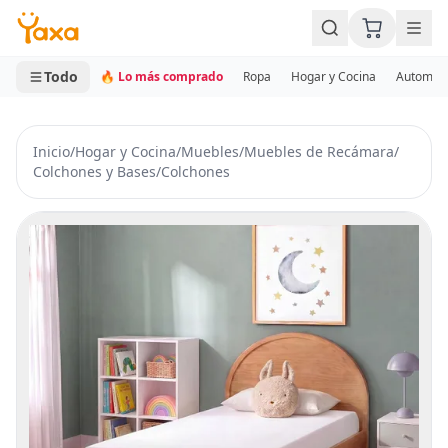
MINI CARRITO
0 productos
Todo
🔥 Lo más comprado
Ropa
Hogar y Cocina
Automotr
Inicio
/
Hogar y Cocina
/
Muebles
/
Muebles de Recámara
/
Colchones y Bases
/
Colchones