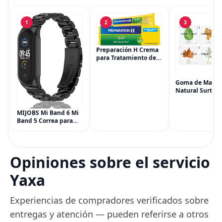
1
2
3
Preparación H Crema
para Tratamiento de
Síntomas de
Hemorroides (0.9
onzas tubo), Alivio del
Goma de Masca
Dolor de Máxima
Natural Surtida
Potencia
Simply Gum, si
Multisíntoma con Aloe
Vegana, 6 paqu
MIJOBS Mi Band 6 Mi
(90 piezas), inc
Band 5 Correa para
Menta, Canela,
Xiaomi Mi Band 4 3,
Jengibre, Hinojo
Correa de reloj de
Arce
acero inoxidable
Pulsera de repuesto
Opiniones sobre el servicio
de metal para Mi
Smart Band 6
Yaxa
Experiencias de compradores verificados sobre
entregas y atención — pueden referirse a otros