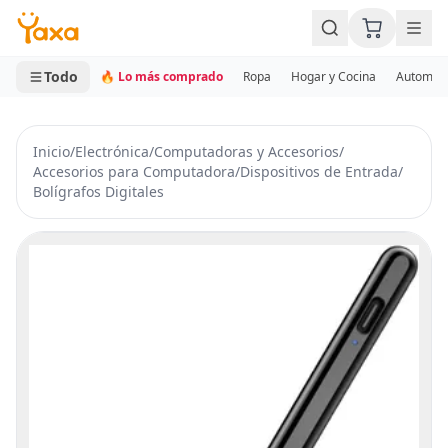
MINI CARRITO
0 productos
Todo
🔥 Lo más comprado
Ropa
Hogar y Cocina
Automotr
Inicio
/
Electrónica
/
Computadoras y Accesorios
/
Accesorios para Computadora
/
Dispositivos de Entrada
/
Bolígrafos Digitales