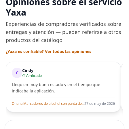
Opiniones sobre el servicio
de metal para Mi
Smart Band 6
Yaxa
Experiencias de compradores verificados sobre
entregas y atención — pueden referirse a otros
productos del catálogo
¿Yaxa es confiable? Ver todas las opiniones
Cindy
C
Verificado
Llego en muy buen estado y en el tiempo que
indicaba la aplicación.
i
Ohuhu Marcadores de alcohol con punta de pincel – Juego de marcadores artísticos de doble punta con certificación AP para artistas adultos
27 de may de 2026