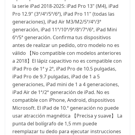
la serie iPad 2018-2025: iPad Pro 13" (M4), iPad
Pro 12.9" (3ª/4ª/5ª/6ª), iPad Pro 11" (todas las
generaciones), iPad Air M3/M2/5ª/4ª/3ª
generación, iPad 11ª/10ª/9ª/8ª/7ª/6ª, iPad Mini
6ª/5ª generación. Confirma tus dispositivos
antes de realizar un pedido, otro modelo no es
válido 【No compatible con modelos anteriores
a 2018】El lápiz capacitivo no es compatible con
iPad Pro de 1ª y 2ª, iPad Pro de 10.5 pulgadas,
iPad Pro de 9.7 pulgadas, iPad de 1 a 5
generaciones, iPad mini de 1 a 4 generaciones,
iPad Air de 1ª/2ª generación de iPad. No es
compatible con iPhone, Android, dispositivos
Microsoft. El iPad de 10.ª generación no puede
usar atracción magnética 【Precisa y suave】 La
punta del bolígrafo de 1,5 mm puede
reemplazar tu dedo para ejecutar instrucciones