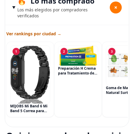
Lo más comprado
+
Los más elegidos por compradores
verificados
Ver rankings por ciudad →
1
2
3
Preparación H Crema
para Tratamiento de
Síntomas de
Hemorroides (0.9
onzas tubo), Alivio del
Goma de Masca
Dolor de Máxima
Natural Surtida
Potencia
Simply Gum, si
Multisíntoma con Aloe
Vegana, 6 paqu
MIJOBS Mi Band 6 Mi
(90 piezas), inc
Band 5 Correa para
Menta, Canela,
Xiaomi Mi Band 4 3,
Jengibre, Hinojo
Correa de reloj de
Arce
acero inoxidable
Pulsera de repuesto