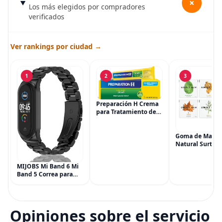
+
Los más elegidos por compradores
verificados
Ver rankings por ciudad →
1
2
3
Preparación H Crema
para Tratamiento de
Síntomas de
Hemorroides (0.9
onzas tubo), Alivio del
Goma de Masca
Dolor de Máxima
Natural Surtida
Potencia
Simply Gum, si
Multisíntoma con Aloe
Vegana, 6 paqu
MIJOBS Mi Band 6 Mi
(90 piezas), inc
Band 5 Correa para
Menta, Canela,
Xiaomi Mi Band 4 3,
Jengibre, Hinojo
Correa de reloj de
Arce
acero inoxidable
Pulsera de repuesto
Opiniones sobre el servicio
de metal para Mi
Smart Band 6