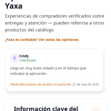
Yaxa
Experiencias de compradores verificados sobre
entregas y atención — pueden referirse a otros
productos del catálogo
¿Yaxa es confiable? Ver todas las opiniones
Cindy
C
Verificado
Llego en muy buen estado y en el tiempo que
indicaba la aplicación.
i
Ohuhu Marcadores de alcohol con punta de pincel – Juego de marcadores artísticos de doble punta con certificación AP para artistas adultos
27 de may de 2026
Información clave del