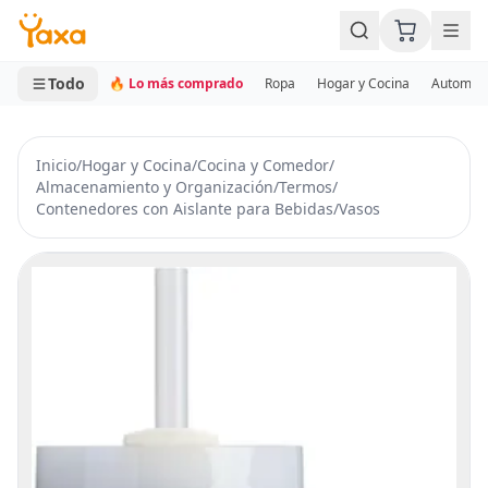
MINI CARRITO
0 productos
Todo
🔥 Lo más comprado
Ropa
Hogar y Cocina
Automotr
Inicio
/
Hogar y Cocina
/
Cocina y Comedor
/
Almacenamiento y Organización
/
Termos
/
Contenedores con Aislante para Bebidas
/
Vasos