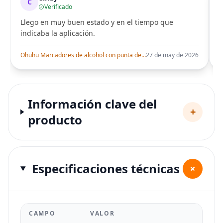
C
Verificado
Llego en muy buen estado y en el tiempo que
indicaba la aplicación.
i
Ohuhu Marcadores de alcohol con punta de pincel – Juego de marcadores artísticos de doble punta con certificación AP para artistas adultos
27 de may de 2026
Información clave del
+
producto
Especificaciones técnicas
+
CAMPO
VALOR