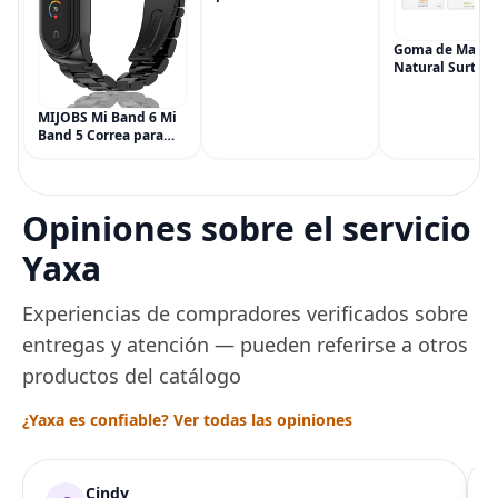
Síntomas de
Hemorroides (0.9
onzas tubo), Alivio del
Goma de Masca
Dolor de Máxima
Natural Surtida
Potencia
Simply Gum, si
Multisíntoma con Aloe
Vegana, 6 paqu
MIJOBS Mi Band 6 Mi
(90 piezas), inc
Band 5 Correa para
Menta, Canela,
Xiaomi Mi Band 4 3,
Jengibre, Hinojo
Correa de reloj de
Arce
acero inoxidable
Pulsera de repuesto
Opiniones sobre el servicio
de metal para Mi
Smart Band 6
Yaxa
Experiencias de compradores verificados sobre
entregas y atención — pueden referirse a otros
productos del catálogo
¿Yaxa es confiable? Ver todas las opiniones
Cindy