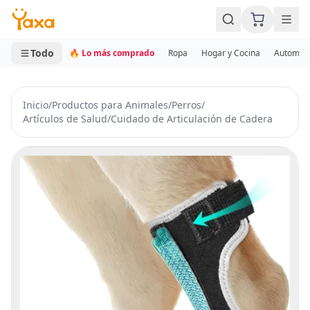
MINI CARRITO
0 productos
Todo
🔥 Lo más comprado
Ropa
Hogar y Cocina
Automotr
Inicio
/
Productos para Animales
/
Perros
/
Artículos de Salud
/
Cuidado de Articulación de Cadera