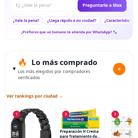
Tu pregunta a Max
Preguntarle a Max
¿Vale la pena?
¿Llega rápido a mi ciudad?
¿Características c
¿Prefieres que un humano te atienda por WhatsApp? 🐾
Lo más comprado
+
Los más elegidos por compradores
verificados
Ver rankings por ciudad →
1
2
3
Preparación H Crema
para Tratamiento de