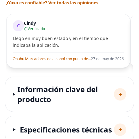
¿Yaxa es confiable? Ver todas las opiniones
Cindy
C
Verificado
Llego en muy buen estado y en el tiempo que
indicaba la aplicación.
i
Ohuhu Marcadores de alcohol con punta de pincel – Juego de marcadores artísticos de doble punta con certificación AP para artistas adultos
27 de may de 2026
Información clave del
+
producto
Especificaciones técnicas
+