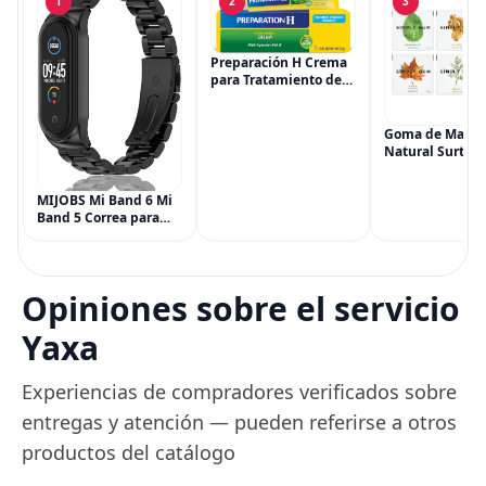
1
2
3
Preparación H Crema
para Tratamiento de
Síntomas de
Hemorroides (0.9
onzas tubo), Alivio del
Goma de Masca
Dolor de Máxima
Natural Surtida
Potencia
Simply Gum, si
Multisíntoma con Aloe
Vegana, 6 paqu
MIJOBS Mi Band 6 Mi
(90 piezas), inc
Band 5 Correa para
Menta, Canela,
Xiaomi Mi Band 4 3,
Jengibre, Hinojo
Correa de reloj de
Arce
acero inoxidable
Pulsera de repuesto
Opiniones sobre el servicio
de metal para Mi
Smart Band 6
Yaxa
Experiencias de compradores verificados sobre
entregas y atención — pueden referirse a otros
productos del catálogo