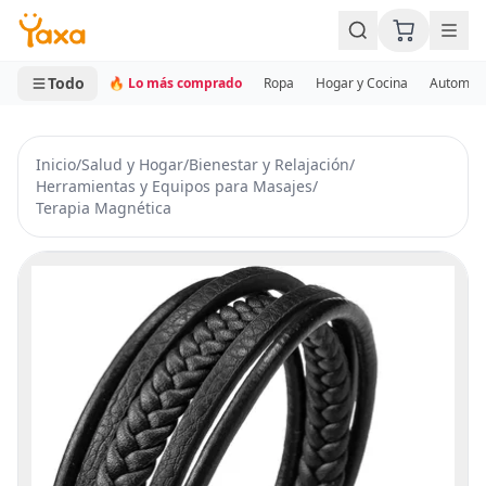
MINI CARRITO
0 productos
Todo
🔥 Lo más comprado
Ropa
Hogar y Cocina
Automotr
Inicio
/
Salud y Hogar
/
Bienestar y Relajación
/
Herramientas y Equipos para Masajes
/
Terapia Magnética