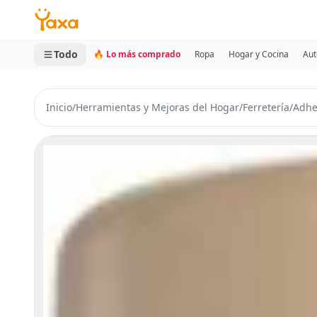
MINI CARRITO
0 productos
Todo
🔥 Lo más comprado
Ropa
Hogar y Cocina
Aut
Inicio
/
Herramientas y Mejoras del Hogar
/
Ferretería
/
Adhe