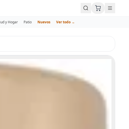
lud y Hogar
Patio
Nuevos
Ver todo →