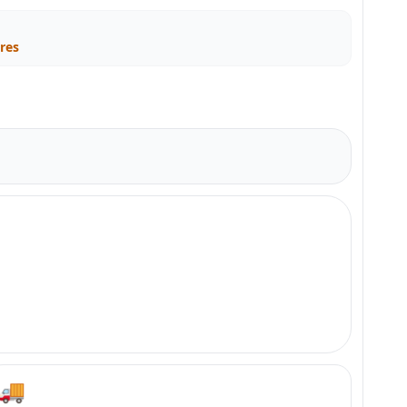
res
🚚