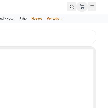
lud y Hogar
Patio
Nuevos
Ver todo →