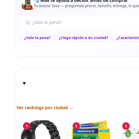
🐾 Max te ayuda a decidir antes de comprar
Tu asesor Yaxa — pregúntale precio, tamaño, entrega, lo que
Tu pregunta a Max
¿Vale la pena?
¿Llega rápido a mi ciudad?
¿Característ
Ver rankings por ciudad →
1
2
3