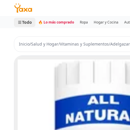
MINI CARRITO
0 productos
Todo
🔥 Lo más comprado
Ropa
Hogar y Cocina
Aut
Inicio
/
Salud y Hogar
/
Vitaminas y Suplementos
/
Adelgazar