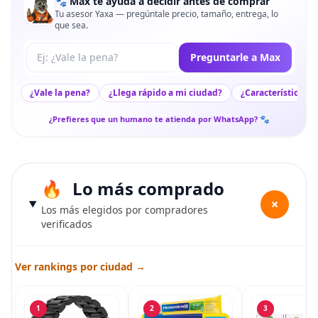
🐾 Max te ayuda a decidir antes de comprar
Tu asesor Yaxa — pregúntale precio, tamaño, entrega, lo
que sea.
Tu pregunta a Max
Preguntarle a Max
¿Vale la pena?
¿Llega rápido a mi ciudad?
¿Características c
¿Prefieres que un humano te atienda por WhatsApp? 🐾
Lo más comprado
+
Los más elegidos por compradores
verificados
Ver rankings por ciudad →
1
2
3