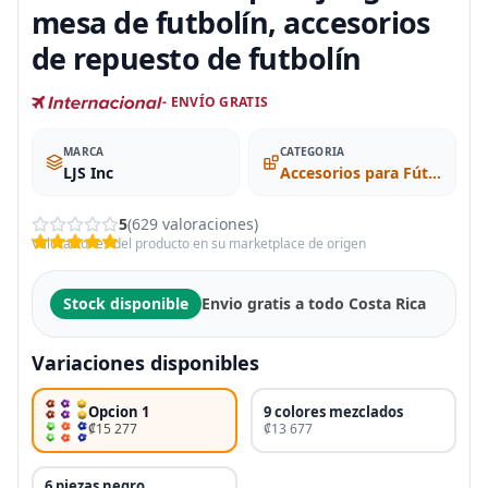
mesa de futbolín, accesorios
de repuesto de futbolín
- ENVÍO GRATIS
MARCA
CATEGORIA
LJS Inc
Accesorios para Fútbol de Mesa
5
(629 valoraciones)
Valoraciones del producto en su marketplace de origen
Stock disponible
Envio gratis a todo Costa Rica
Variaciones disponibles
Opcion 1
9 colores mezclados
₡15 277
₡13 677
6 piezas negro