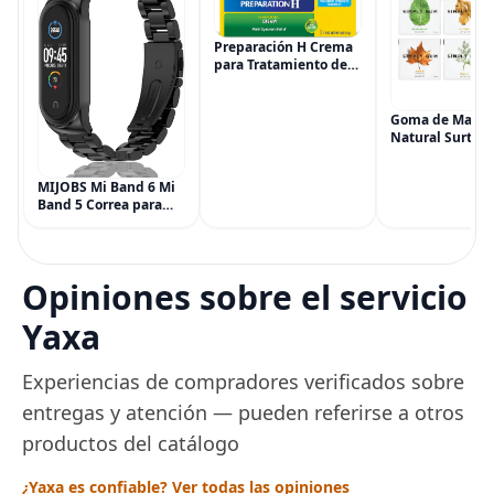
Preparación H Crema
para Tratamiento de
Síntomas de
Hemorroides (0.9
onzas tubo), Alivio del
Goma de Masca
Dolor de Máxima
Natural Surtida
Potencia
Simply Gum, si
Multisíntoma con Aloe
Vegana, 6 paqu
MIJOBS Mi Band 6 Mi
(90 piezas), inc
Band 5 Correa para
Menta, Canela,
Xiaomi Mi Band 4 3,
Jengibre, Hinojo
Correa de reloj de
Arce
acero inoxidable
Pulsera de repuesto
Opiniones sobre el servicio
de metal para Mi
Smart Band 6
Yaxa
Experiencias de compradores verificados sobre
entregas y atención — pueden referirse a otros
productos del catálogo
¿Yaxa es confiable? Ver todas las opiniones