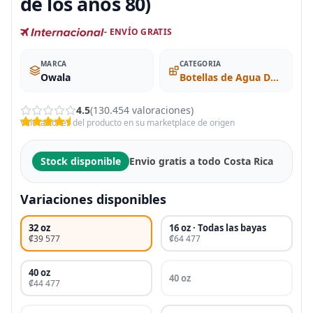
de los años 80)
- ENVÍO GRATIS
MARCA
CATEGORIA
Owala
Botellas de Agua Deportivas
4.5
(130.454 valoraciones)
Valoraciones del producto en su marketplace de origen
Stock disponible
Envio gratis a todo Costa Rica
Variaciones disponibles
32 oz
16 oz · Todas las bayas
₡39 577
₡64 477
40 oz
40 oz
₡44 477