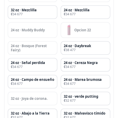
32 oz · Mezclilla
24 oz · Mezclilla
₡34 677
₡34 677
24 oz · Muddy Buddy
Opcion 22
24 oz · Bosque (Forest
24 oz · Daybreak
Fairy)
₡38 477
24 oz · Señal perdida
24 oz · Cereza Negra
₡34 677
₡34 677
24 oz · Campo de ensueño
24 oz · Marea brumosa
₡34 677
₡34 677
32 oz · verde putting
32 oz · Joya de corona.
₡32 677
32 oz · Abajo a la Tierra
32 oz · Malvavisco tímido
₡32 677
₡32 677