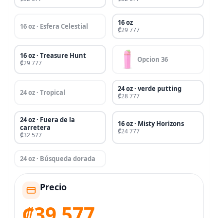
16 oz
16 oz · Esfera Celestial
₡29 777
16 oz · Treasure Hunt
Opcion 36
₡29 777
24 oz · verde putting
24 oz · Tropical
₡28 777
24 oz · Fuera de la
16 oz · Misty Horizons
carretera
₡24 777
₡32 577
24 oz · Búsqueda dorada
Precio
₡39 577