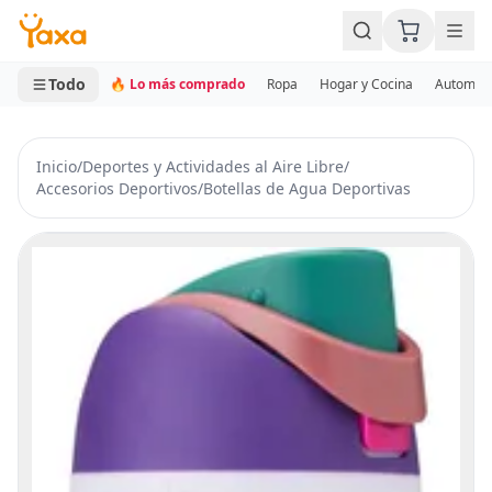
MINI CARRITO
0 productos
Todo
🔥 Lo más comprado
Ropa
Hogar y Cocina
Automotr
Inicio
/
Deportes y Actividades al Aire Libre
/
Accesorios Deportivos
/
Botellas de Agua Deportivas