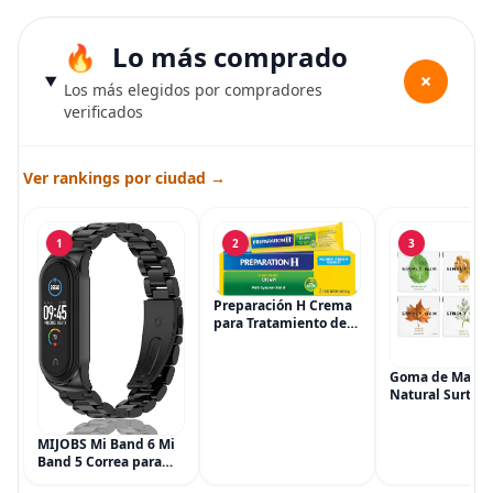
Lo más comprado
+
Los más elegidos por compradores
verificados
Ver rankings por ciudad →
1
2
3
Preparación H Crema
para Tratamiento de
Síntomas de
Hemorroides (0.9
onzas tubo), Alivio del
Goma de Masca
Dolor de Máxima
Natural Surtida
Potencia
Simply Gum, si
Multisíntoma con Aloe
Vegana, 6 paqu
MIJOBS Mi Band 6 Mi
(90 piezas), inc
Band 5 Correa para
Menta, Canela,
Xiaomi Mi Band 4 3,
Jengibre, Hinojo