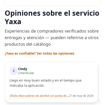
Correa de reloj de
Arce
acero inoxidable
Pulsera de repuesto
Opiniones sobre el servicio
de metal para Mi
Smart Band 6
Yaxa
Experiencias de compradores verificados sobre
entregas y atención — pueden referirse a otros
productos del catálogo
¿Yaxa es confiable? Ver todas las opiniones
Cindy
C
Verificado
Llego en muy buen estado y en el tiempo que
indicaba la aplicación.
i
Ohuhu Marcadores de alcohol con punta de pincel – Juego de marcadores artísticos de doble punta con certificación AP para artistas adultos
27 de may de 2026