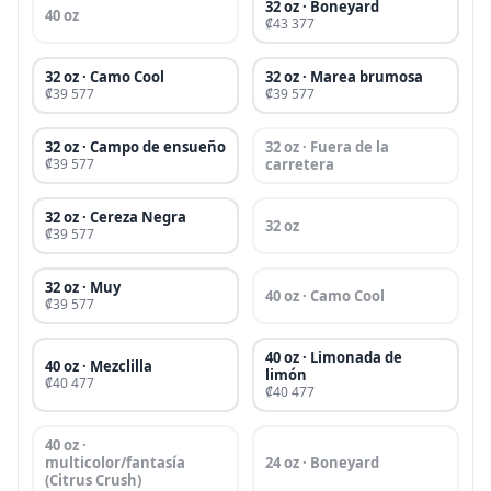
32 oz · Boneyard
40 oz
₡43 377
32 oz · Camo Cool
32 oz · Marea brumosa
₡39 577
₡39 577
32 oz · Campo de ensueño
32 oz · Fuera de la
₡39 577
carretera
32 oz · Cereza Negra
32 oz
₡39 577
32 oz · Muy
40 oz · Camo Cool
₡39 577
40 oz · Limonada de
40 oz · Mezclilla
limón
₡40 477
₡40 477
40 oz ·
multicolor/fantasía
24 oz · Boneyard
(Citrus Crush)