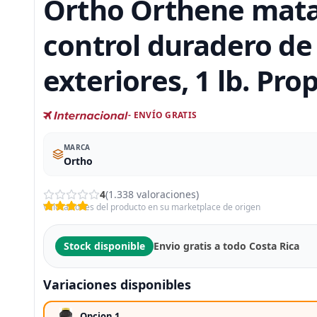
Ortho Orthene mata
control duradero de 
exteriores, 1 lb. Pro
- ENVÍO GRATIS
MARCA
Ortho
4
(1.338 valoraciones)
Valoraciones del producto en su marketplace de origen
Stock disponible
Envio gratis a todo Costa Rica
Variaciones disponibles
Opcion 1