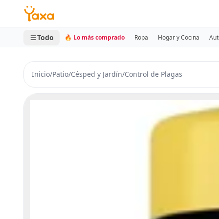
MINI CARRITO
0 productos
Todo
🔥 Lo más comprado
Ropa
Hogar y Cocina
Aut
Inicio
/
Patio
/
Césped y Jardín
/
Control de Plagas