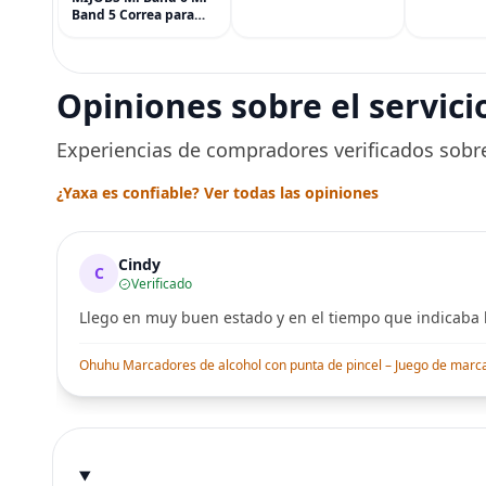
(90 piezas
Band 5 Correa para
Menta, Ca
Xiaomi Mi Band 4 3,
Jengibre, 
Correa de reloj de
Arce
acero inoxidable
Pulsera de repuesto
Opiniones sobre el servici
de metal para Mi
Smart Band 6
Experiencias de compradores verificados sobre
¿Yaxa es confiable? Ver todas las opiniones
Cindy
C
Verificado
Llego en muy buen estado y en el tiempo que indicaba l
Ohuhu Marcadores de alcohol con punta de pincel – Juego de marcado