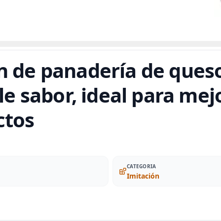
n de panadería de ques
ple sabor, ideal para me
ctos
CATEGORIA
Imitación