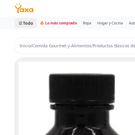
MINI CARRITO
0 productos
Todo
🔥 Lo más comprado
Ropa
Hogar y Cocina
Aut
Inicio
/
Comida Gourmet y Alimentos
/
Productos Básicos d