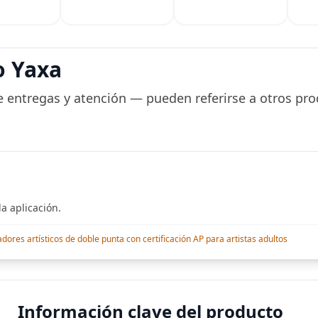
), incluye
ingl
(más $6.95 de tarifa
nela,
inau
de compra)
Hinojo, Café,
casa
o Yaxa
 entregas y atención — pueden referirse a otros pro
a aplicación.
res artísticos de doble punta con certificación AP para artistas adultos
Información clave del producto