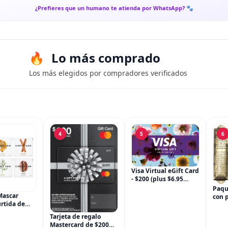
¿Prefieres que un humano te atienda por WhatsApp? 🐾
Lo más comprado
Los más elegidos por compradores verificados
4
5
6
Visa Virtual eGift Card
- $200 (plus $6.95
Purchase Fee) For
Paqu
Online Use Only
Mascar
con 
rtida de
puer
m, sin OGM,
para 
Tarjeta de regalo
 paquetes
meta
Mastercard de $200