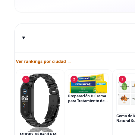
Ver rankings por ciudad →
1
2
3
Preparación H Crema
para Tratamiento de
Síntomas de
Hemorroides (0.9
onzas tubo), Alivio del
Goma de 
Dolor de Máxima
Natural Su
Potencia
Simply Gu
Multisíntoma con Aloe
Vegana, 6
MIJOBS Mi Band 6 Mi