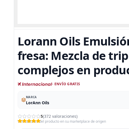
Lorann Oils Emulsió
fresa: Mezcla de tri
complejos en produ
- ENVÍO GRATIS
MARCA
LorAnn Oils
5
(372 valoraciones)
Valoraciones del producto en su marketplace de origen