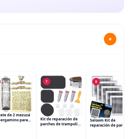
+
7
8
ete de 2 mezuzá
Kit de reparación de
pergamino para
Seloom Kit de
parches de trampolín
ta, mezuzá judía
reparación de paneles
de 3 tamaños
puerta, cajas de
de yeso, tamaño
Reparación de rotura
l con bendición
mejorado, kit de
o agujero en una