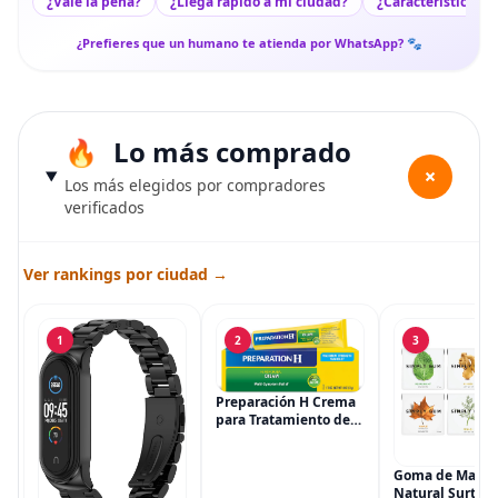
¿Vale la pena?
¿Llega rápido a mi ciudad?
¿Características c
¿Prefieres que un humano te atienda por WhatsApp? 🐾
Lo más comprado
+
Los más elegidos por compradores
verificados
Ver rankings por ciudad →
1
2
3
Preparación H Crema
para Tratamiento de
Síntomas de
Hemorroides (0.9
onzas tubo), Alivio del
Goma de Masca
Dolor de Máxima
Natural Surtida