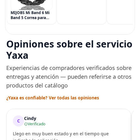
Potencia
Simply Gum, si
Multisíntoma con Aloe
Vegana, 6 paqu
MIJOBS Mi Band 6 Mi
(90 piezas), inc
Band 5 Correa para
Menta, Canela,
Xiaomi Mi Band 4 3,
Jengibre, Hinojo
Correa de reloj de
Arce
acero inoxidable
Pulsera de repuesto
Opiniones sobre el servicio
de metal para Mi
Smart Band 6
Yaxa
Experiencias de compradores verificados sobre
entregas y atención — pueden referirse a otros
productos del catálogo
¿Yaxa es confiable? Ver todas las opiniones
Cindy
C
Verificado
Llego en muy buen estado y en el tiempo que