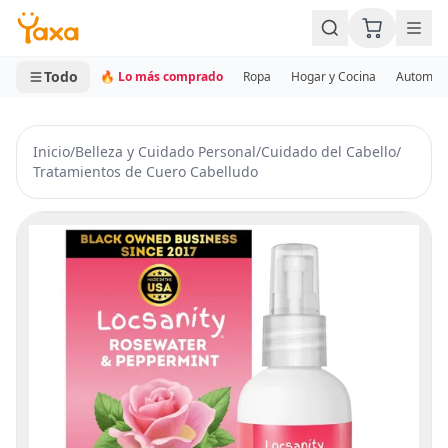
MINI CARRITO
0 productos
Todo
🔥 Lo más comprado
Ropa
Hogar y Cocina
Automotr
Inicio
/
Belleza y Cuidado Personal
/
Cuidado del Cabello
/
Tratamientos de Cuero Cabelludo