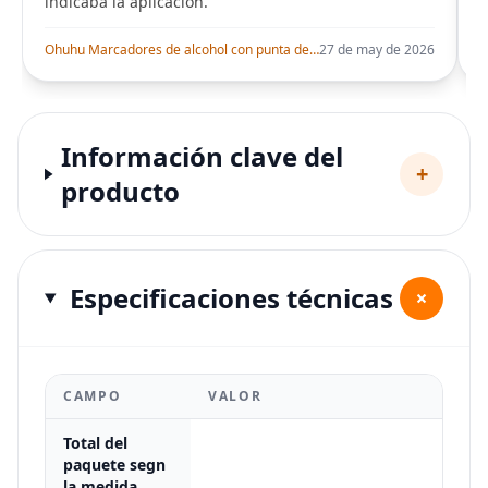
indicaba la aplicación.
i
Ohuhu Marcadores de alcohol con punta de pincel – Juego de marcadores artísticos de doble punta con certificación AP para artistas adultos
27 de may de 2026
Información clave del
+
producto
Especificaciones técnicas
+
CAMPO
VALOR
Total del
paquete segn
la medida