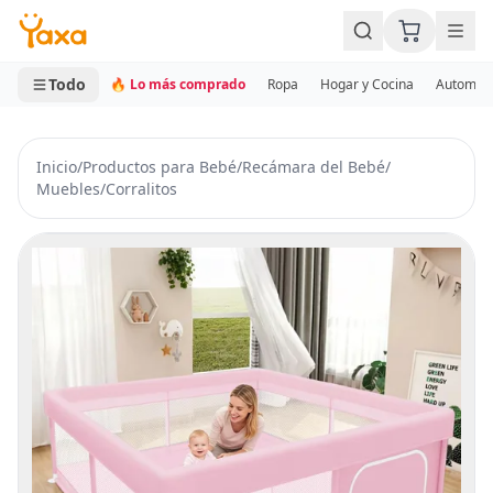
MINI CARRITO
0 productos
Todo
🔥 Lo más comprado
Ropa
Hogar y Cocina
Automotr
Inicio
/
Productos para Bebé
/
Recámara del Bebé
/
Muebles
/
Corralitos