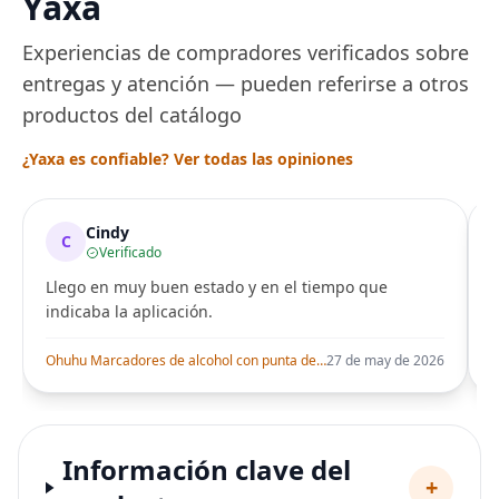
Yaxa
Experiencias de compradores verificados sobre
entregas y atención — pueden referirse a otros
productos del catálogo
¿Yaxa es confiable? Ver todas las opiniones
Cindy
C
Verificado
Llego en muy buen estado y en el tiempo que
indicaba la aplicación.
i
Ohuhu Marcadores de alcohol con punta de pincel – Juego de marcadores artísticos de doble punta con certificación AP para artistas adultos
27 de may de 2026
Información clave del
+