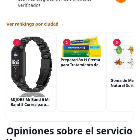
verificados
Ver rankings por ciudad →
1
2
3
Preparación H Crema
para Tratamiento de
Síntomas de
Hemorroides (0.9
onzas tubo), Alivio del
Goma de Masca
Dolor de Máxima
Natural Surtida
Potencia
Simply Gum, si
Multisíntoma con Aloe
Vegana, 6 paqu
MIJOBS Mi Band 6 Mi
(90 piezas), inc
Band 5 Correa para
Menta, Canela,
Xiaomi Mi Band 4 3,
Jengibre, Hinojo
Correa de reloj de
Arce
acero inoxidable
Pulsera de repuesto
Opiniones sobre el servicio
de metal para Mi
Smart Band 6