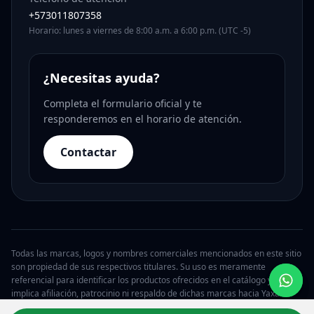
+573011807358
Horario: lunes a viernes de 8:00 a.m. a 6:00 p.m. (UTC -5)
¿Necesitas ayuda?
Completa el formulario oficial y te
responderemos en el horario de atención.
Contactar
Todas las marcas, logos y nombres comerciales mencionados en este sitio
son propiedad de sus respectivos titulares. Su uso es meramente
referencial para identificar los productos ofrecidos en el catálogo y no
implica afiliación, patrocinio ni respaldo de dichas marcas hacia Yaxa.
© 2026 Yaxa Costa Rica. Todos los derechos reservados.