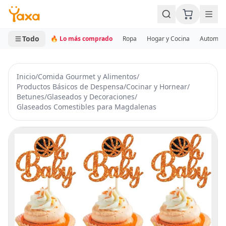
MINI CARRITO
0 productos
Todo
🔥 Lo más comprado
Ropa
Hogar y Cocina
Automotr
Inicio
/
Comida Gourmet y Alimentos
/
Productos Básicos de Despensa
/
Cocinar y Hornear
/
Betunes
/
Glaseados y Decoraciones
/
Glaseados Comestibles para Magdalenas