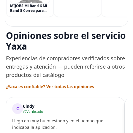
Multisíntoma con Aloe
Vegana, 6 paqu
MIJOBS Mi Band 6 Mi
(90 piezas), inc
Band 5 Correa para
Menta, Canela,
Xiaomi Mi Band 4 3,
Jengibre, Hinojo
Correa de reloj de
Arce
acero inoxidable
Pulsera de repuesto
Opiniones sobre el servicio
de metal para Mi
Smart Band 6
Yaxa
Experiencias de compradores verificados sobre
entregas y atención — pueden referirse a otros
productos del catálogo
¿Yaxa es confiable? Ver todas las opiniones
Cindy
C
Verificado
Llego en muy buen estado y en el tiempo que
indicaba la aplicación.
i