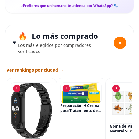
¿Prefieres que un humano te atienda por WhatsApp? 🐾
Lo más comprado
+
Los más elegidos por compradores
verificados
Ver rankings por ciudad →
1
2
3
Preparación H Crema
para Tratamiento de
Síntomas de
Hemorroides (0.9
onzas tubo), Alivio del
Goma de Masca
Dolor de Máxima
Natural Surtida
Potencia
Simply Gum, si