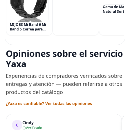
Hemorroides (0.9
onzas tubo), Alivio del
Goma de Masca
Dolor de Máxima
Natural Surtida
Potencia
Simply Gum, si
Multisíntoma con Aloe
Vegana, 6 paqu
MIJOBS Mi Band 6 Mi
(90 piezas), inc
Band 5 Correa para
Menta, Canela,
Xiaomi Mi Band 4 3,
Jengibre, Hinojo
Correa de reloj de
Arce
acero inoxidable
Pulsera de repuesto
Opiniones sobre el servicio
de metal para Mi
Smart Band 6
Yaxa
Experiencias de compradores verificados sobre
entregas y atención — pueden referirse a otros
productos del catálogo
¿Yaxa es confiable? Ver todas las opiniones
Cindy
C
Verificado