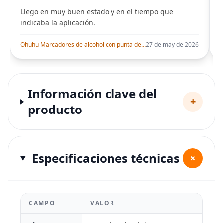
Llego en muy buen estado y en el tiempo que
indicaba la aplicación.
i
Ohuhu Marcadores de alcohol con punta de pincel – Juego de marcadores artísticos de doble punta con certificación AP para artistas adultos
27 de may de 2026
Información clave del
+
producto
Especificaciones técnicas
+
CAMPO
VALOR