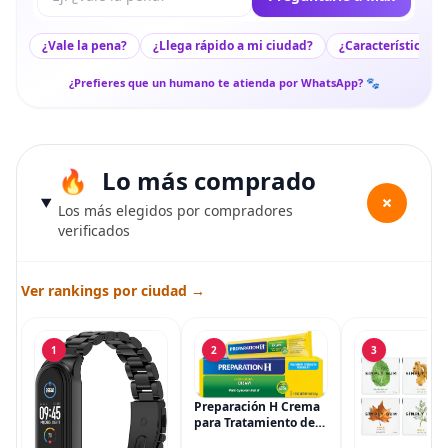
¿Vale la pena?
¿Llega rápido a mi ciudad?
¿Características c
¿Prefieres que un humano te atienda por WhatsApp? 🐾
Lo más comprado
+
Los más elegidos por compradores
verificados
Ver rankings por ciudad →
1
2
3
Preparación H Crema
para Tratamiento de
Síntomas de