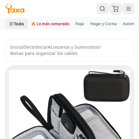
MINI CARRITO
0 productos
Todo
🔥 Lo más comprado
Ropa
Hogar y Cocina
Automotr
Inicio
/
Electrónica
/
Accesorios y Suministros
/
Bolsas para organizar los cables