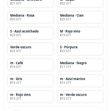
₡21 077
₡20 377
Mediana · Rosa
Mediana · Cian
₡20 077
₡20 077
S · Azul acolchado
M · Rojo vino
₡23 977
₡19 477
Verde oscuro
S · Púrpura
₡22 977
₡22 977
m · Café
Mediana · Negro
₡19 077
₡17 177
m · Gris
m · Azul marino
₡15 277
₡15 277
m · Rojo vino
m · Verde oscuro
₡15 277
₡15 277