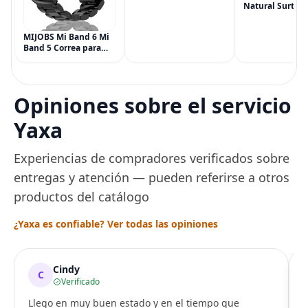
Dolor de Máxima
Natural Surtida
Potencia
Simply Gum, si
Multisíntoma con Aloe
Vegana, 6 paqu
MIJOBS Mi Band 6 Mi
(90 piezas), inc
Band 5 Correa para
Menta, Canela,
Xiaomi Mi Band 4 3,
Jengibre, Hinojo
Correa de reloj de
Arce
acero inoxidable
Pulsera de repuesto
Opiniones sobre el servicio
de metal para Mi
Smart Band 6
Yaxa
Experiencias de compradores verificados sobre
entregas y atención — pueden referirse a otros
productos del catálogo
¿Yaxa es confiable? Ver todas las opiniones
Cindy
C
Verificado
Llego en muy buen estado y en el tiempo que