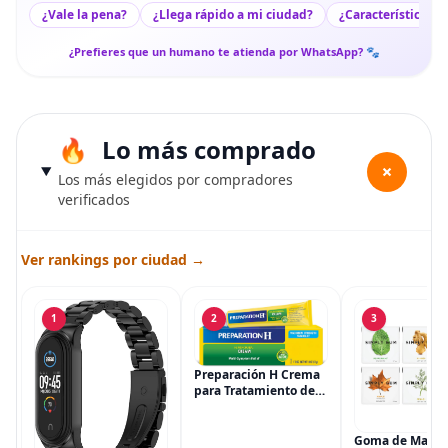
¿Vale la pena?
¿Llega rápido a mi ciudad?
¿Características c
¿Prefieres que un humano te atienda por WhatsApp? 🐾
Lo más comprado
+
Los más elegidos por compradores
verificados
Ver rankings por ciudad →
1
2
3
Preparación H Crema
para Tratamiento de
Síntomas de
Hemorroides (0.9
onzas tubo), Alivio del
Goma de Masca