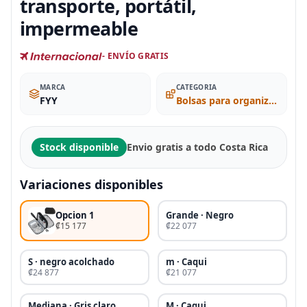
transporte, portátil,
impermeable
- ENVÍO GRATIS
MARCA
CATEGORIA
FYY
Bolsas para organizar los cables
Stock disponible
Envio gratis a todo Costa Rica
Variaciones disponibles
Opcion 1
Grande · Negro
₡15 177
₡22 077
S · negro acolchado
m · Caqui
₡24 877
₡21 077
Mediana · Gris claro
M · Caqui