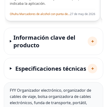
indicaba la aplicación.
i
Ohuhu Marcadores de alcohol con punta de pincel – Juego de marcadores artísticos de doble punta con certificación AP para artistas adultos
27 de may de 2026
Información clave del
+
producto
Especificaciones técnicas
+
FYY Organizador electrónico, organizador de
cables de viaje, bolsa organizadora de cables
electrónicos, funda de transporte, portátil,