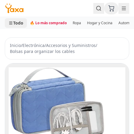
MINI CARRITO
0 productos
Todo
🔥 Lo más comprado
Ropa
Hogar y Cocina
Automotr
Inicio
/
Electrónica
/
Accesorios y Suministros
/
Bolsas para organizar los cables