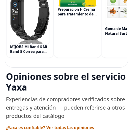
Preparación H Crema
para Tratamiento de
Síntomas de
Hemorroides (0.9
onzas tubo), Alivio del
Goma de Masca
Dolor de Máxima
Natural Surtida
Potencia
Simply Gum, si
Multisíntoma con Aloe
Vegana, 6 paqu
MIJOBS Mi Band 6 Mi
(90 piezas), inc
Band 5 Correa para
Menta, Canela,
Xiaomi Mi Band 4 3,
Jengibre, Hinojo
Correa de reloj de
Arce
acero inoxidable
Pulsera de repuesto
Opiniones sobre el servicio
de metal para Mi
Smart Band 6
Yaxa
Experiencias de compradores verificados sobre
entregas y atención — pueden referirse a otros
productos del catálogo
¿Yaxa es confiable? Ver todas las opiniones