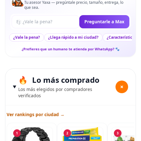
Tu asesor Yaxa — pregúntale precio, tamaño, entrega, lo
que sea.
Tu pregunta a Max
Preguntarle a Max
¿Vale la pena?
¿Llega rápido a mi ciudad?
¿Características c
¿Prefieres que un humano te atienda por WhatsApp? 🐾
Lo más comprado
+
Los más elegidos por compradores
verificados
Ver rankings por ciudad →
1
2
3