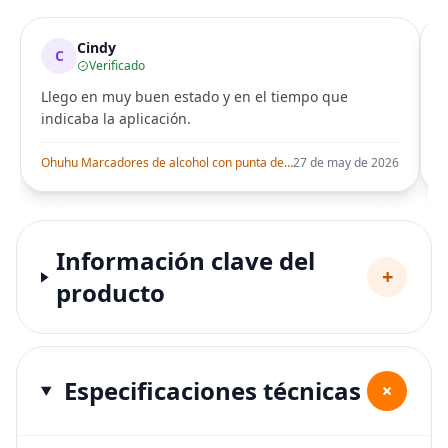
Cindy
C
Verificado
Llego en muy buen estado y en el tiempo que
indicaba la aplicación.
i
Ohuhu Marcadores de alcohol con punta de pincel – Juego de marcadores artísticos de doble punta con certificación AP para artistas adultos
27 de may de 2026
Información clave del
+
producto
Especificaciones técnicas
+