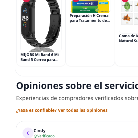
Preparación H Crema
para Tratamiento de
Síntomas de
Hemorroides (0.9
onzas tubo), Alivio del
Goma de 
Dolor de Máxima
Natural Su
Potencia
Simply Gu
Multisíntoma con Aloe
Vegana, 6
MIJOBS Mi Band 6 Mi
(90 piezas
Band 5 Correa para
Menta, Ca
Xiaomi Mi Band 4 3,
Jengibre, 
Correa de reloj de
Arce
acero inoxidable
Pulsera de repuesto
Opiniones sobre el servici
de metal para Mi
Smart Band 6
Experiencias de compradores verificados sobre
¿Yaxa es confiable? Ver todas las opiniones
Cindy
C
Verificado