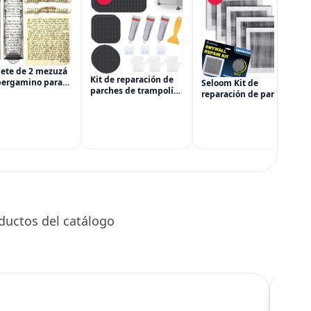
ete de 2 mezuzá
Kit de reparación de
pergamino para
Seloom Kit de
parches de trampolín
ta, mezuzá judía
reparación de paneles
de 3 tamaños
puerta, cajas de
de yeso, tamaño
Reparación de rotura
l con bendición
mejorado, kit de
o agujero en una
esa y hebrea para
parches para paneles
alfombrilla de
guración de la
de yeso de 10 x 10
trampolín
pulgadas, agujero
grande, parche
ductos del catálogo
C