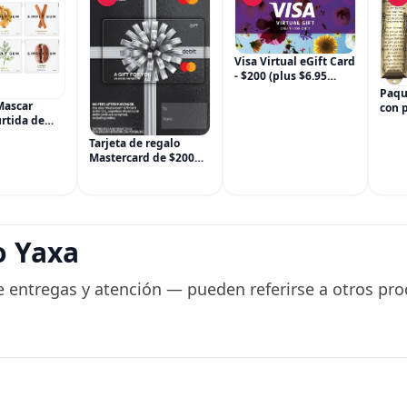
Visa Virtual eGift Card
- $200 (plus $6.95
Purchase Fee) For
Paqu
Online Use Only
Mascar
con 
rtida de
puer
m, sin OGM,
para 
Tarjeta de regalo
 paquetes
meta
Mastercard de $200
), incluye
ingl
(más $6.95 de tarifa
nela,
inau
de compra)
Hinojo, Café,
casa
o Yaxa
 entregas y atención — pueden referirse a otros pro