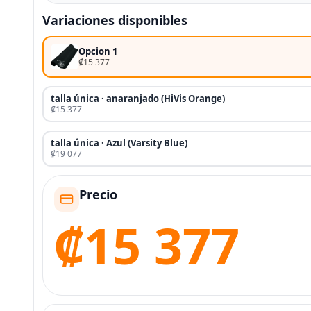
Variaciones disponibles
Opcion 1
₡15 377
talla única · anaranjado (HiVis Orange)
₡15 377
talla única · Azul (Varsity Blue)
₡19 077
Precio
₡15 377