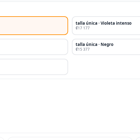
talla única · Violeta intenso
₡17 177
talla única · Negro
₡15 377