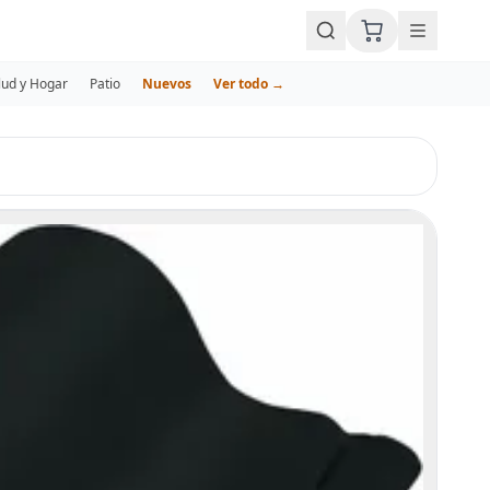
lud y Hogar
Patio
Nuevos
Ver todo →