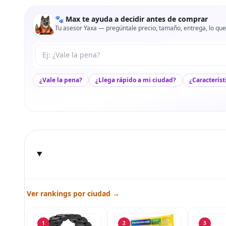
🐾 Max te ayuda a decidir antes de comprar
Tu asesor Yaxa — pregúntale precio, tamaño, entrega, lo que
Tu pregunta a Max
¿Vale la pena?
¿Llega rápido a mi ciudad?
¿Característ
Ver rankings por ciudad →
1
2
3