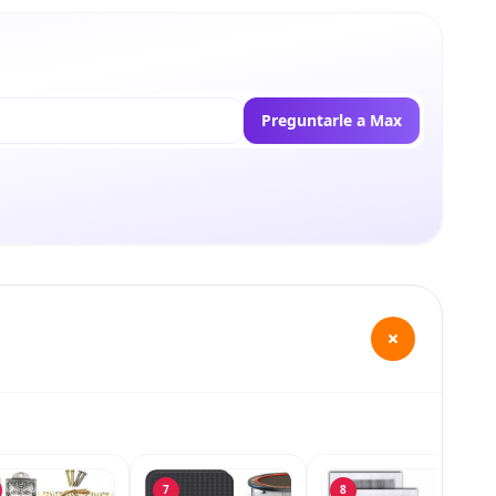
Preguntarle a Max
+
7
8