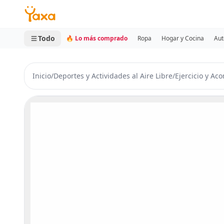
MINI CARRITO
0 productos
Todo
🔥 Lo más comprado
Ropa
Hogar y Cocina
Aut
Inicio
/
Deportes y Actividades al Aire Libre
/
Ejercicio y Ac