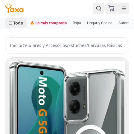
MINI CARRITO
0 productos
Todo
🔥 Lo más comprado
Ropa
Hogar y Cocina
Automotr
Inicio
/
Celulares y Accesorios
/
Estuches
/
Carcasas Básicas