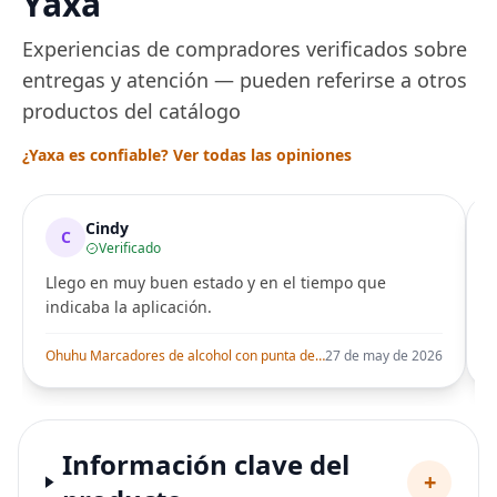
Yaxa
Experiencias de compradores verificados sobre
entregas y atención — pueden referirse a otros
productos del catálogo
¿Yaxa es confiable? Ver todas las opiniones
Cindy
C
Verificado
Llego en muy buen estado y en el tiempo que
indicaba la aplicación.
i
Ohuhu Marcadores de alcohol con punta de pincel – Juego de marcadores artísticos de doble punta con certificación AP para artistas adultos
27 de may de 2026
Información clave del
+