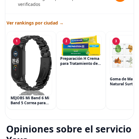
verificados
Ver rankings por ciudad →
1
2
3
Preparación H Crema
para Tratamiento de
Síntomas de
Hemorroides (0.9
onzas tubo), Alivio del
Goma de Masca
Dolor de Máxima
Natural Surtida
Potencia
Simply Gum, si
Multisíntoma con Aloe
Vegana, 6 paqu
MIJOBS Mi Band 6 Mi
(90 piezas), inc
Band 5 Correa para
Menta, Canela,
Xiaomi Mi Band 4 3,
Jengibre, Hinojo
Correa de reloj de
Arce
acero inoxidable
Pulsera de repuesto
Opiniones sobre el servicio
de metal para Mi
Smart Band 6