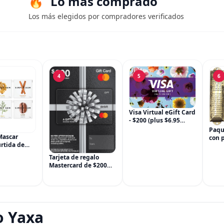
Lo más comprado
Los más elegidos por compradores verificados
4
5
6
Visa Virtual eGift Card
- $200 (plus $6.95
Purchase Fee) For
Paqu
Online Use Only
Mascar
con 
rtida de
puer
m, sin OGM,
para 
Tarjeta de regalo
 paquetes
meta
Mastercard de $200
), incluye
ingl
(más $6.95 de tarifa
nela,
inau
de compra)
Hinojo, Café,
casa
o Yaxa