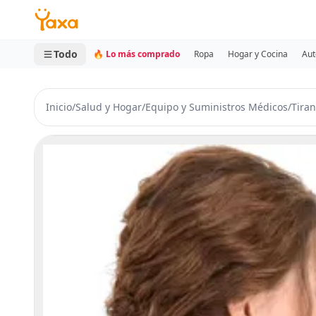
MINI CARRITO
0 productos
Todo
🔥 Lo más comprado
Ropa
Hogar y Cocina
Aut
Inicio
/
Salud y Hogar
/
Equipo y Suministros Médicos
/
Tiran