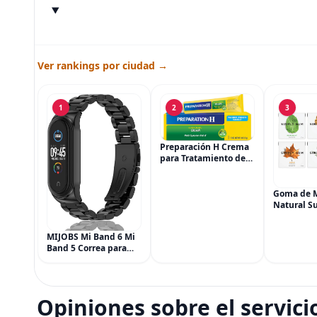
Ver rankings por ciudad →
1
2
3
Preparación H Crema
para Tratamiento de
Síntomas de
Hemorroides (0.9
onzas tubo), Alivio del
Goma de 
Dolor de Máxima
Natural Su
Potencia
Simply Gu
Multisíntoma con Aloe
Vegana, 6
MIJOBS Mi Band 6 Mi
(90 piezas
Band 5 Correa para
Menta, Ca
Xiaomi Mi Band 4 3,
Jengibre, 
Correa de reloj de
Arce
acero inoxidable
Pulsera de repuesto
Opiniones sobre el servici
de metal para Mi
Smart Band 6