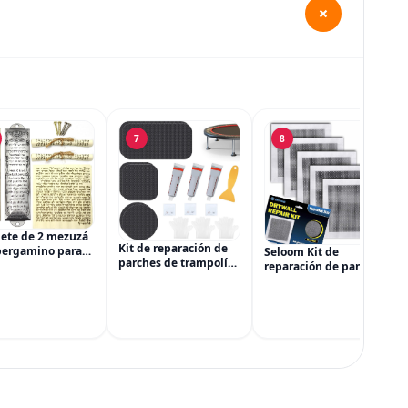
+
7
8
ete de 2 mezuzá
Kit de reparación de
pergamino para
Seloom Kit de
parches de trampolín
ta, mezuzá judía
reparación de paneles
de 3 tamaños
puerta, cajas de
de yeso, tamaño
Reparación de rotura
l con bendición
mejorado, kit de
o agujero en una
esa y hebrea para
parches para paneles
alfombrilla de
guración de la
de yeso de 10 x 10
trampolín
pulgadas, agujero
grande, parche