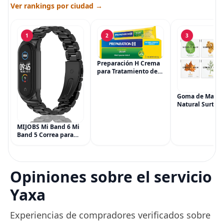
Ver rankings por ciudad →
1
2
3
Preparación H Crema
para Tratamiento de
Síntomas de
Hemorroides (0.9
onzas tubo), Alivio del
Goma de Masca
Dolor de Máxima
Natural Surtida
Potencia
Simply Gum, si
Multisíntoma con Aloe
Vegana, 6 paqu
MIJOBS Mi Band 6 Mi
(90 piezas), inc
Band 5 Correa para
Menta, Canela,
Xiaomi Mi Band 4 3,
Jengibre, Hinojo
Correa de reloj de
Arce
acero inoxidable
Pulsera de repuesto
Opiniones sobre el servicio
de metal para Mi
Smart Band 6
Yaxa
Experiencias de compradores verificados sobre