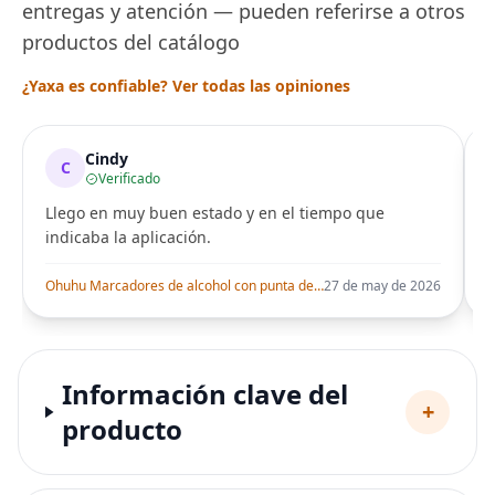
entregas y atención — pueden referirse a otros
productos del catálogo
¿Yaxa es confiable? Ver todas las opiniones
Cindy
C
Verificado
Llego en muy buen estado y en el tiempo que
indicaba la aplicación.
i
Ohuhu Marcadores de alcohol con punta de pincel – Juego de marcadores artísticos de doble punta con certificación AP para artistas adultos
27 de may de 2026
Información clave del
+
producto