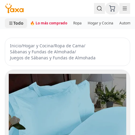
MINI CARRITO
0 productos
Todo
🔥 Lo más comprado
Ropa
Hogar y Cocina
Automotr
Inicio
/
Hogar y Cocina
/
Ropa de Cama
/
Sábanas y Fundas de Almohada
/
Juegos de Sábanas y Fundas de Almohada