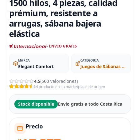
1500 hilos, 4 piezas, calidad
prémium, resistente a
arrugas, sábana bajera
elástica
- ENVÍO GRATIS
MARCA
CATEGORIA
Elegant Comfort
Juegos de Sábanas y Fundas de Almohada
4.5
(500 valoraciones)
Valoraciones del producto en su marketplace de origen
Stock disponible
Envio gratis a todo Costa Rica
Precio