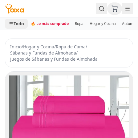
MINI CARRITO
0 productos
Todo
🔥 Lo más comprado
Ropa
Hogar y Cocina
Automotr
Inicio
/
Hogar y Cocina
/
Ropa de Cama
/
Sábanas y Fundas de Almohada
/
Juegos de Sábanas y Fundas de Almohada