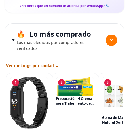
¿Prefieres que un humano te atienda por WhatsApp? 🐾
Lo más comprado
+
Los más elegidos por compradores
verificados
Ver rankings por ciudad →
1
2
3
Preparación H Crema
para Tratamiento de
Síntomas de
Hemorroides (0.9
onzas tubo), Alivio del
Goma de Masca
Dolor de Máxima
Natural Surtida
Potencia
Simply Gum, si