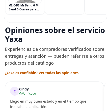
Multisíntoma con Aloe
Vegana, 6 paqu
MIJOBS Mi Band 6 Mi
(90 piezas), inc
Band 5 Correa para
Menta, Canela,
Xiaomi Mi Band 4 3,
Jengibre, Hinojo
Correa de reloj de
Arce
acero inoxidable
Pulsera de repuesto
Opiniones sobre el servicio
de metal para Mi
Smart Band 6
Yaxa
Experiencias de compradores verificados sobre
entregas y atención — pueden referirse a otros
productos del catálogo
¿Yaxa es confiable? Ver todas las opiniones
Cindy
C
Verificado
Llego en muy buen estado y en el tiempo que
indicaba la aplicación.
i