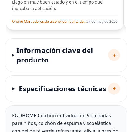
Llego en muy buen estado y en el tiempo que
indicaba la aplicación.
i
Ohuhu Marcadores de alcohol con punta de pincel – Juego de marcadores artísticos de doble punta con certificación AP para artistas adultos
27 de may de 2026
Información clave del
+
producto
Especificaciones técnicas
+
EGOHOME Colchón individual de 5 pulgadas
para niños, colchón de espuma viscoelástica
con gel de té verde refrescante, alivia la presión