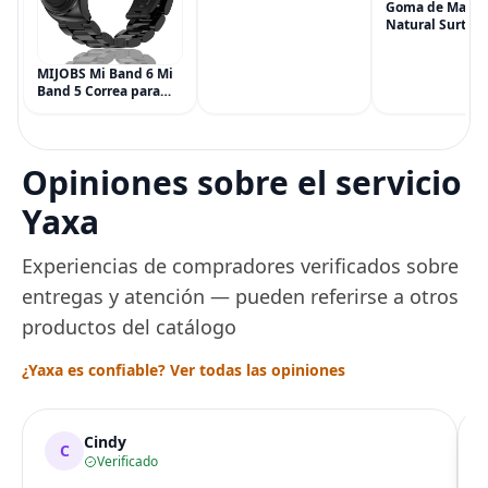
onzas tubo), Alivio del
Goma de Masca
Dolor de Máxima
Natural Surtida
Potencia
Simply Gum, si
Multisíntoma con Aloe
Vegana, 6 paqu
MIJOBS Mi Band 6 Mi
(90 piezas), inc
Band 5 Correa para
Menta, Canela,
Xiaomi Mi Band 4 3,
Jengibre, Hinojo
Correa de reloj de
Arce
acero inoxidable
Pulsera de repuesto
Opiniones sobre el servicio
de metal para Mi
Smart Band 6
Yaxa
Experiencias de compradores verificados sobre
entregas y atención — pueden referirse a otros
productos del catálogo
¿Yaxa es confiable? Ver todas las opiniones
Cindy
C
Verificado