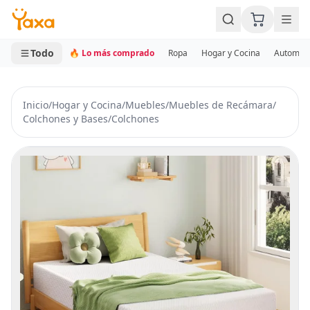
MINI CARRITO
0 productos
Todo
🔥 Lo más comprado
Ropa
Hogar y Cocina
Automotr
Inicio
/
Hogar y Cocina
/
Muebles
/
Muebles de Recámara
/
Colchones y Bases
/
Colchones