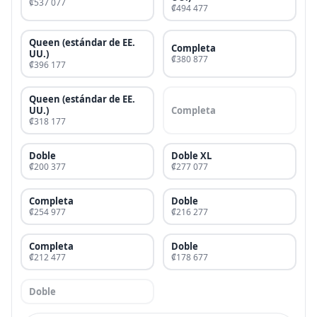
₡537 077
₡494 477
Queen (estándar de EE.
Completa
UU.)
₡380 877
₡396 177
Queen (estándar de EE.
UU.)
Completa
₡318 177
Doble
Doble XL
₡200 377
₡277 077
Completa
Doble
₡254 977
₡216 277
Completa
Doble
₡212 477
₡178 677
Doble