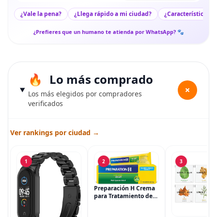
¿Vale la pena?
¿Llega rápido a mi ciudad?
¿Características c
¿Prefieres que un humano te atienda por WhatsApp? 🐾
Lo más comprado
+
Los más elegidos por compradores
verificados
Ver rankings por ciudad →
1
2
3
Preparación H Crema
para Tratamiento de
Síntomas de
Hemorroides (0.9