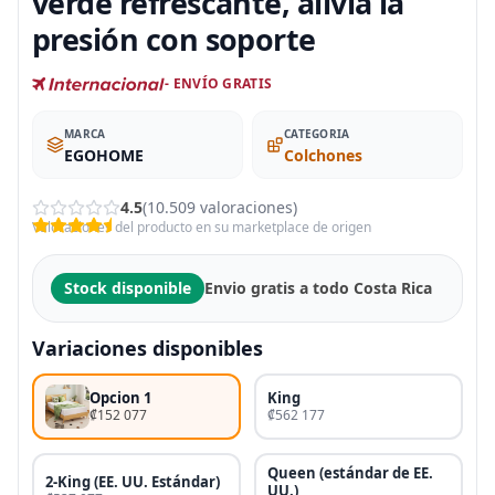
verde refrescante, alivia la
presión con soporte
- ENVÍO GRATIS
MARCA
CATEGORIA
EGOHOME
Colchones
4.5
(10.509 valoraciones)
Valoraciones del producto en su marketplace de origen
Stock disponible
Envio gratis a todo Costa Rica
Variaciones disponibles
Opcion 1
King
₡152 077
₡562 177
Queen (estándar de EE.
2-King (EE. UU. Estándar)
UU.)