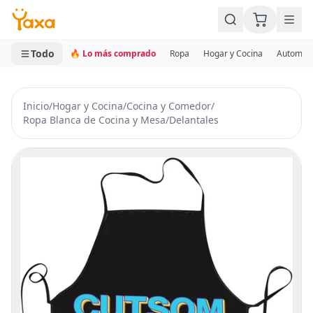
MINI CARRITO
0 productos
Todo
🔥 Lo más comprado
Ropa
Hogar y Cocina
Automotr
Inicio
/
Hogar y Cocina
/
Cocina y Comedor
/
Ropa Blanca de Cocina y Mesa
/
Delantales