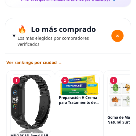
Lo más comprado
+
Los más elegidos por compradores
verificados
Ver rankings por ciudad →
1
2
3
Preparación H Crema
para Tratamiento de
Síntomas de
Hemorroides (0.9
onzas tubo), Alivio del
Goma de Masca
Dolor de Máxima
Natural Surtida
Potencia
Simply Gum, si
Multisíntoma con Aloe
Vegana, 6 paqu
MIJOBS Mi Band 6 Mi