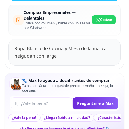
Compras Empresariales —
Delantales
Cotizar
Cotice por volumen y hable con un asesor
por WhatsApp
Ropa Blanca de Cocina y Mesa de la marca
heigudan con large
🐾 Max te ayuda a decidir antes de comprar
Tu asesor Yaxa — pregúntale precio, tamaño, entrega, lo
que sea.
Tu pregunta a Max
Preguntarle a Max
¿Vale la pena?
¿Llega rápido a mi ciudad?
¿Características c
¿Prefieres que un humano te atienda por WhatsApp? 🐾