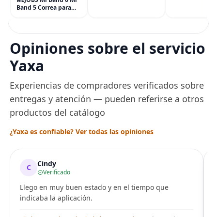
(90 piezas), inc
Band 5 Correa para
Menta, Canela,
Xiaomi Mi Band 4 3,
Jengibre, Hinojo
Correa de reloj de
Arce
acero inoxidable
Pulsera de repuesto
Opiniones sobre el servicio
de metal para Mi
Smart Band 6
Yaxa
Experiencias de compradores verificados sobre
entregas y atención — pueden referirse a otros
productos del catálogo
¿Yaxa es confiable? Ver todas las opiniones
Cindy
C
Verificado
Llego en muy buen estado y en el tiempo que
indicaba la aplicación.
i