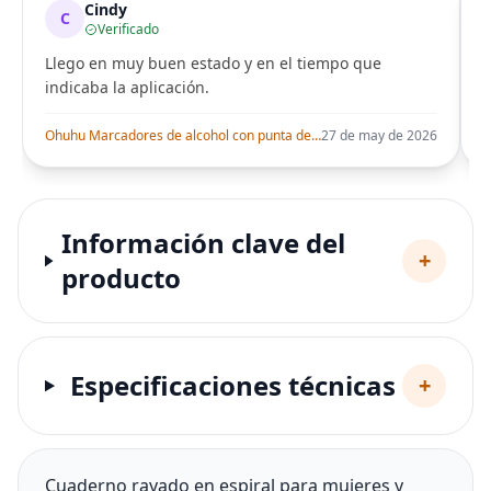
Cindy
C
Verificado
Llego en muy buen estado y en el tiempo que
indicaba la aplicación.
i
Ohuhu Marcadores de alcohol con punta de pincel – Juego de marcadores artísticos de doble punta con certificación AP para artistas adultos
27 de may de 2026
Información clave del
+
producto
Especificaciones técnicas
+
Cuaderno rayado en espiral para mujeres y