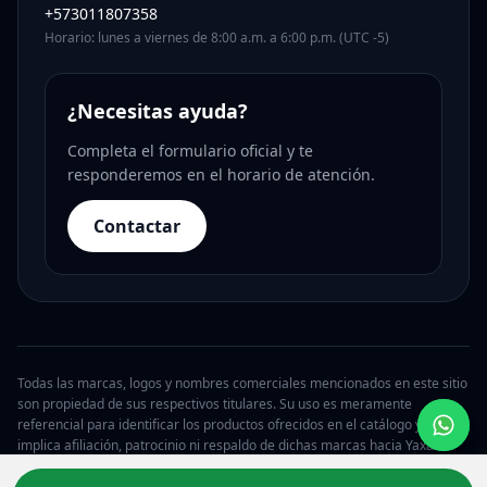
+573011807358
Horario: lunes a viernes de 8:00 a.m. a 6:00 p.m. (UTC -5)
¿Necesitas ayuda?
Completa el formulario oficial y te
responderemos en el horario de atención.
Contactar
Todas las marcas, logos y nombres comerciales mencionados en este sitio
son propiedad de sus respectivos titulares. Su uso es meramente
referencial para identificar los productos ofrecidos en el catálogo y no
implica afiliación, patrocinio ni respaldo de dichas marcas hacia Yaxa.
© 2026 Yaxa Costa Rica. Todos los derechos reservados.