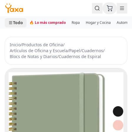
MINI CARRITO
0 productos
Todo
🔥 Lo más comprado
Ropa
Hogar y Cocina
Automotr
Inicio
/
Productos de Oficina
/
Artículos de Oficina y Escuela
/
Papel
/
Cuadernos
/
Blocs de Notas y Diarios
/
Cuadernos de Espiral