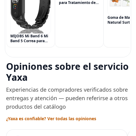
para Tratamiento de
Síntomas de
Hemorroides (0.9
onzas tubo), Alivio del
Goma de Masca
Dolor de Máxima
Natural Surtida
Potencia
Simply Gum, si
Multisíntoma con Aloe
Vegana, 6 paqu
MIJOBS Mi Band 6 Mi
(90 piezas), inc
Band 5 Correa para
Menta, Canela,
Xiaomi Mi Band 4 3,
Jengibre, Hinojo
Correa de reloj de
Arce
acero inoxidable
Pulsera de repuesto
Opiniones sobre el servicio
de metal para Mi
Smart Band 6
Yaxa
Experiencias de compradores verificados sobre
entregas y atención — pueden referirse a otros
productos del catálogo
¿Yaxa es confiable? Ver todas las opiniones