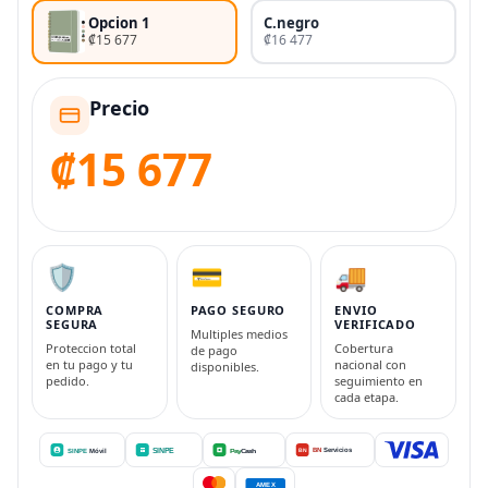
Opcion 1
C.negro
₡15 677
₡16 477
Precio
₡15 677
🛡️
💳
🚚
COMPRA
PAGO SEGURO
ENVIO
SEGURA
VERIFICADO
Multiples medios
Proteccion total
Cobertura
de pago
en tu pago y tu
nacional con
disponibles.
pedido.
seguimiento en
cada etapa.