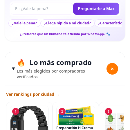
Tu pregunta a Max
Preguntarle a Max
¿Vale la pena?
¿Llega rápido a mi ciudad?
¿Características c
¿Prefieres que un humano te atienda por WhatsApp? 🐾
Lo más comprado
+
Los más elegidos por compradores
verificados
Ver rankings por ciudad →
1
2
3
Preparación H Crema