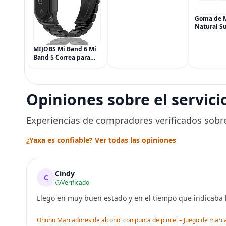
Síntomas de
Hemorroides (0.9
onzas tubo), Alivio del
Goma de 
Dolor de Máxima
Natural Su
Potencia
Simply Gu
Multisíntoma con Aloe
Vegana, 6
MIJOBS Mi Band 6 Mi
(90 piezas
Band 5 Correa para
Menta, Ca
Xiaomi Mi Band 4 3,
Jengibre, 
Correa de reloj de
Arce
acero inoxidable
Pulsera de repuesto
Opiniones sobre el servici
de metal para Mi
Smart Band 6
Experiencias de compradores verificados sobre
¿Yaxa es confiable? Ver todas las opiniones
Cindy
C
Verificado
Llego en muy buen estado y en el tiempo que indicaba l
Ohuhu Marcadores de alcohol con punta de pincel – Juego de marcado