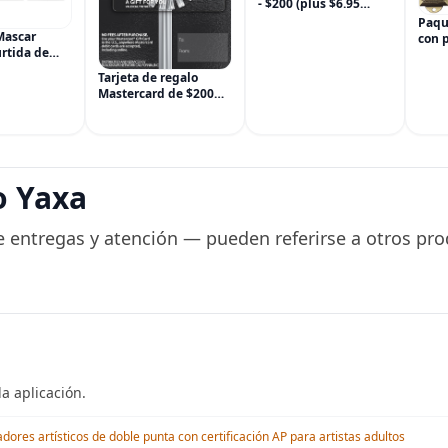
- $200 (plus $6.95
Purchase Fee) For
Paqu
Online Use Only
Mascar
con 
rtida de
puer
m, sin OGM,
para 
Tarjeta de regalo
 paquetes
meta
Mastercard de $200
), incluye
ingl
(más $6.95 de tarifa
nela,
inau
de compra)
Hinojo, Café,
casa
o Yaxa
 entregas y atención — pueden referirse a otros pro
a aplicación.
res artísticos de doble punta con certificación AP para artistas adultos