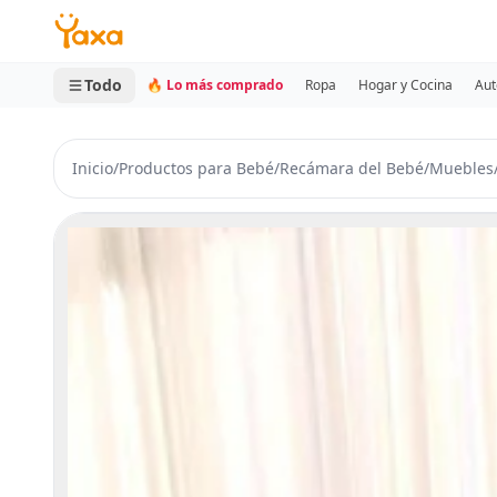
MINI CARRITO
0 productos
Todo
🔥 Lo más comprado
Ropa
Hogar y Cocina
Aut
Inicio
/
Productos para Bebé
/
Recámara del Bebé
/
Muebles