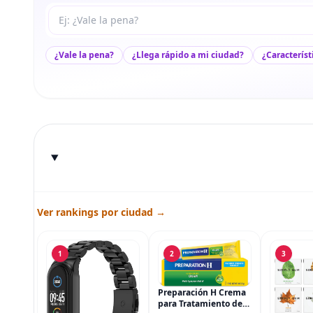
Tu pregunta a Max
¿Vale la pena?
¿Llega rápido a mi ciudad?
¿Característ
Ver rankings por ciudad →
1
2
3
Preparación H Crema
para Tratamiento de