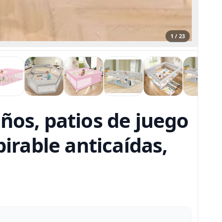
1 / 23
ños, patios de juego
pirable anticaídas,