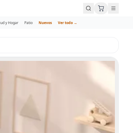
lud y Hogar
Patio
Nuevos
Ver todo →