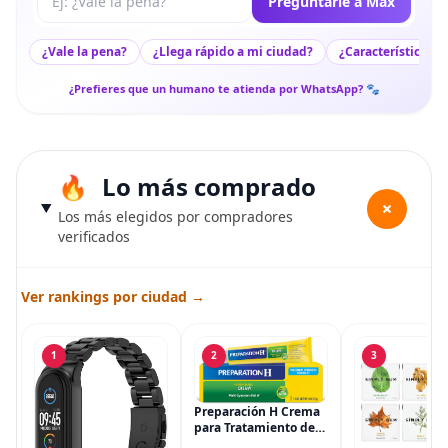
Preguntarle a Max
¿Vale la pena?
¿Llega rápido a mi ciudad?
¿Características c
¿Prefieres que un humano te atienda por WhatsApp? 🐾
Lo más comprado
+
Los más elegidos por compradores
verificados
Ver rankings por ciudad →
1
2
3
Preparación H Crema
para Tratamiento de
Síntomas de