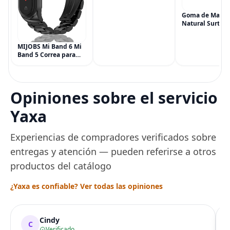
Hemorroides (0.9
onzas tubo), Alivio del
Goma de Masca
Dolor de Máxima
Natural Surtida
Potencia
Simply Gum, si
Multisíntoma con Aloe
Vegana, 6 paqu
MIJOBS Mi Band 6 Mi
(90 piezas), inc
Band 5 Correa para
Menta, Canela,
Xiaomi Mi Band 4 3,
Jengibre, Hinojo
Correa de reloj de
Arce
acero inoxidable
Pulsera de repuesto
Opiniones sobre el servicio
de metal para Mi
Smart Band 6
Yaxa
Experiencias de compradores verificados sobre
entregas y atención — pueden referirse a otros
productos del catálogo
¿Yaxa es confiable? Ver todas las opiniones
Cindy
C
Verificado