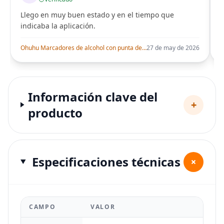
Llego en muy buen estado y en el tiempo que
indicaba la aplicación.
i
Ohuhu Marcadores de alcohol con punta de pincel – Juego de marcadores artísticos de doble punta con certificación AP para artistas adultos
27 de may de 2026
Información clave del
+
producto
Especificaciones técnicas
+
CAMPO
VALOR