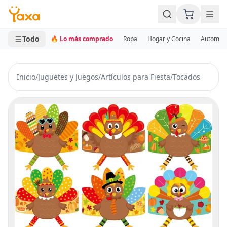
MINI CARRITO
0 productos
Todo
🔥 Lo más comprado
Ropa
Hogar y Cocina
Automotr
Inicio
/
Juguetes y Juegos
/
Artículos para Fiesta
/
Tocados