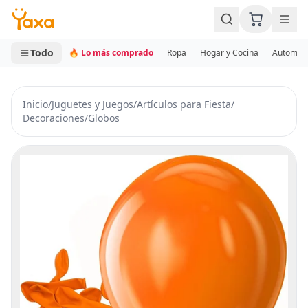
MINI CARRITO
0 productos
Todo
🔥 Lo más comprado
Ropa
Hogar y Cocina
Automotr
Inicio
/
Juguetes y Juegos
/
Artículos para Fiesta
/
Decoraciones
/
Globos