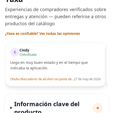
Experiencias de compradores verificados sobre
entregas y atención — pueden referirse a otros
productos del catálogo
¿Yaxa es confiable? Ver todas las opiniones
Cindy
C
Verificado
Llego en muy buen estado y en el tiempo que
indicaba la aplicación.
i
Ohuhu Marcadores de alcohol con punta de pincel – Juego de marcadores artísticos de doble punta con certificación AP para artistas adultos
27 de may de 2026
Información clave del
+
producto