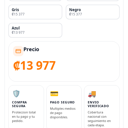
Gris
Negro
₡15 377
₡15 377
Azul
₡13 977
Precio
₡13 977
🛡️
💳
🚚
COMPRA
PAGO SEGURO
ENVIO
SEGURA
VERIFICADO
Multiples medios
Proteccion total
Cobertura
de pago
en tu pago y tu
nacional con
disponibles.
pedido.
seguimiento en
cada etapa.