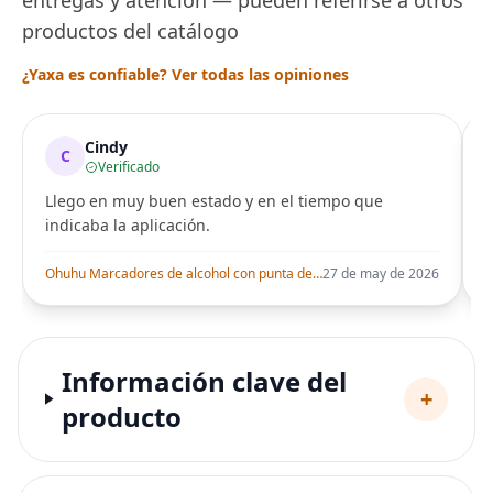
productos del catálogo
¿Yaxa es confiable? Ver todas las opiniones
Cindy
C
Verificado
Llego en muy buen estado y en el tiempo que
indicaba la aplicación.
i
Ohuhu Marcadores de alcohol con punta de pincel – Juego de marcadores artísticos de doble punta con certificación AP para artistas adultos
27 de may de 2026
Información clave del
+
producto