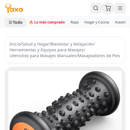
MINI CARRITO
0 productos
Todo
🔥 Lo más comprado
Ropa
Hogar y Cocina
Automotr
Inicio
/
Salud y Hogar
/
Bienestar y Relajación
/
Herramientas y Equipos para Masajes
/
Utensilios para Masajes Manuales
/
Masajeadores de Pies