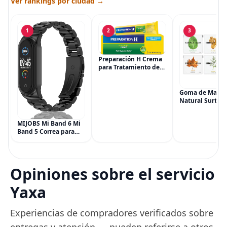
Ver rankings por ciudad →
1
2
3
Preparación H Crema
para Tratamiento de
Síntomas de
Hemorroides (0.9
onzas tubo), Alivio del
Goma de Masca
Dolor de Máxima
Natural Surtida
Potencia
Simply Gum, si
Multisíntoma con Aloe
Vegana, 6 paqu
MIJOBS Mi Band 6 Mi
(90 piezas), inc
Band 5 Correa para
Menta, Canela,
Xiaomi Mi Band 4 3,
Jengibre, Hinojo
Correa de reloj de
Arce
acero inoxidable
Pulsera de repuesto
Opiniones sobre el servicio
de metal para Mi
Smart Band 6
Yaxa
Experiencias de compradores verificados sobre
entregas y atención — pueden referirse a otros