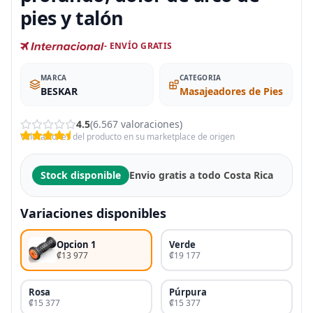
pies y talón
- ENVÍO GRATIS
MARCA
CATEGORIA
BESKAR
Masajeadores de Pies
4.5
(6.567 valoraciones)
Valoraciones del producto en su marketplace de origen
Stock disponible
Envio gratis a todo Costa Rica
Variaciones disponibles
Opcion 1
Verde
₡13 977
₡19 177
Rosa
Púrpura
₡15 377
₡15 377