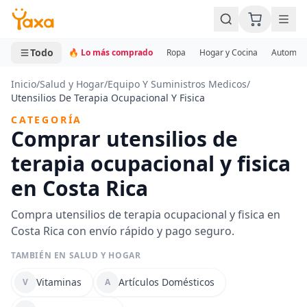
MINI CARRITO
0 productos
Todo
🔥 Lo más comprado
Ropa
Hogar y Cocina
Automotr
Inicio
/
Salud y Hogar
/
Equipo Y Suministros Medicos
/
Utensilios De Terapia Ocupacional Y Fisica
CATEGORÍA
Comprar utensilios de
terapia ocupacional y fisica
en Costa Rica
Compra utensilios de terapia ocupacional y fisica en
Costa Rica con envío rápido y pago seguro.
TAMBIÉN EN SALUD Y HOGAR
Vitaminas
Artículos Domésticos
V
A