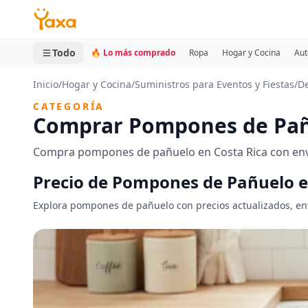
MINI CARRITO
0 productos
Todo
🔥 Lo más comprado
Ropa
Hogar y Cocina
Aut
Inicio
/
Hogar y Cocina
/
Suministros para Eventos y Fiestas
/
De
CATEGORÍA
Comprar Pompones de Pañu
Compra pompones de pañuelo en Costa Rica con enví
Precio de Pompones de Pañuelo e
Explora pompones de pañuelo con precios actualizados, enví