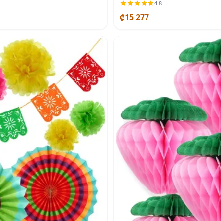
4.8
₡15 277