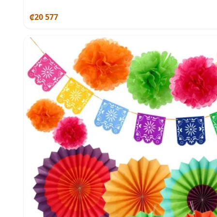
₡20 577