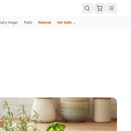
lud y Hogar
Patio
Nuevos
Ver todo →