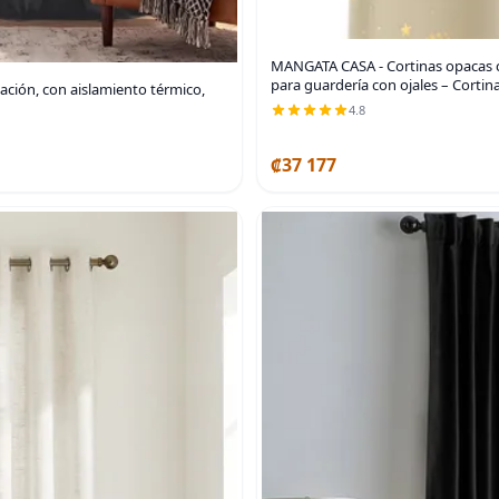
MANGATA CASA - Cortinas opacas co
para guardería con ojales – Cortin
tación, con aislamiento térmico,
4.8
₡37 177