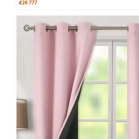
₡26 777