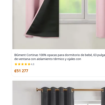
BGment Cortinas 100% opacas para dormitorio de bebé, 63 pulgad
de ventana con aislamiento térmico y ojales con
4.8
₡51 277