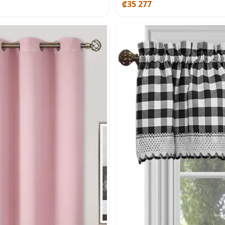
₡35 277