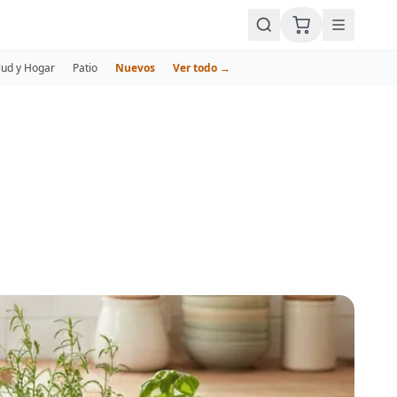
lud y Hogar
Patio
Nuevos
Ver todo →