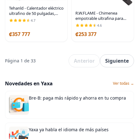
Tehanld - Calentador eléctrico
R.W.FLAME - Chimenea
ultrafino de 50 pulgadas,
empotrable ultrafina para
empotrado en la pared | 60-
4.7
pared (30 y 60 pulgadas)
99°F Thermostat,
4.6
0/750/1500W Fast Heating,
₡357 777
₡253 377
Child Lock, 12H
Anterior
Siguiente
Página 1 de 33
Novedades en Yaxa
Ver todas →
Bre-B: paga más rápido y ahorra en tu compra
Yaxa ya habla el idioma de más países