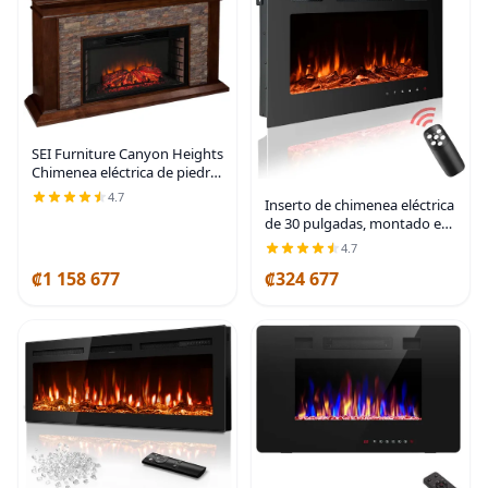
SEI Furniture Canyon Heights
Chimenea eléctrica de piedra
falsa apilada de 60", color
4.7
Inserto de chimenea eléctrica
arce whisky
de 30 pulgadas, montado en
la pared, 12 colores de llama,
4.7
control remoto,
₡1 158 677
₡324 677
temporizador | Recessed
Mount, 750/1500W,