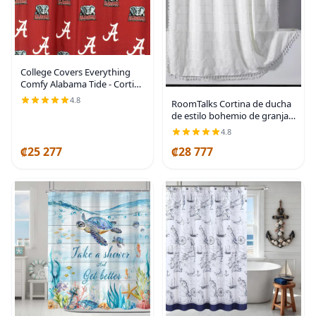
College Covers Everything
Comfy Alabama Tide - Cortina
de ducha brillante y colorida,
4.8
RoomTalks Cortina de ducha
70 x 72 pulgadas
de estilo bohemio de granja
color blanco marfil, alta
4.8
calidad, resistente, bonita,
₡25 277
₡28 777
moderna, elegante, juego de
cortina de