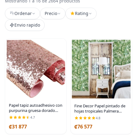
Mostrando 1 a 16 de 2664 productos
Ordenar
Precio
Rating
Envio rapido
Papel tapiz autoadhesivo con
Fine Decor Papel pintado de
purpurina gruesa dorado
hojas tropicales Palmera
rosa, papel tapiz con
Blanco Verde A Street Prints
4.7
4.8
purpurina brillante para
Pegar Th
pared (17.4 pulgadas x 16.4
₡31 877
₡76 577
pies, dorado rosa)