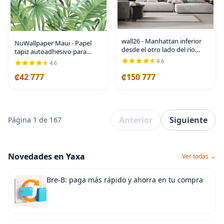
wall26 - Manhattan inferior
NuWallpaper Maui - Papel
desde el otro lado del río
tapiz autoadhesivo para
Hudson en la ciudad de
pared, papel de contacto
4.6
4.6
Nueva York. - Mural de pared
extraíble de hojas tropicales
removible. Papel pintado
₡42 777
₡150 777
verdes para paredes,
grande Obra de
revestimiento de pared
Anterior
Siguiente
Página 1 de 167
Novedades en Yaxa
Ver todas →
Bre-B: paga más rápido y ahorra en tu compra