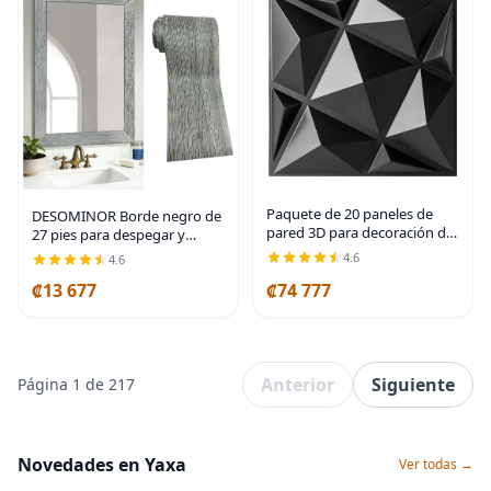
Paquete de 20 paneles de
DESOMINOR Borde negro de
pared 3D para decoración de
27 pies para despegar y
pared interior, 12 x 12
pegar, borde de madera
4.6
4.6
pulgadas, paneles de
negra, extraíble,
₡13 677
₡74 777
diamante blanco para sala de
impermeable, marco de
juegos, dormitorio,
espejo de baño (gris, 2 x 324
Anterior
Siguiente
Página 1 de 217
Novedades en Yaxa
Ver todas →