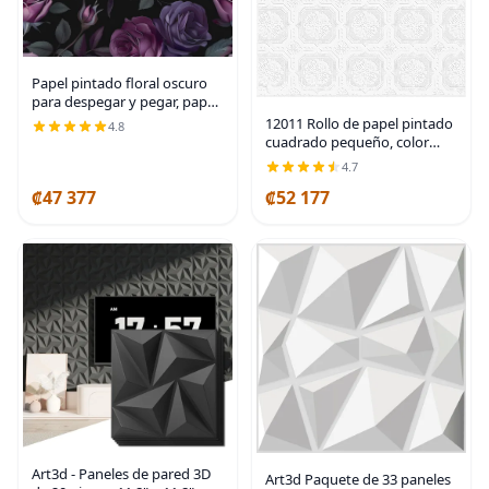
Papel pintado floral oscuro
para despegar y pegar, papel
de contacto vintage
12011 Rollo de papel pintado
4.8
morado/rosa de 17.5" x
cuadrado pequeño, color
393.7", papel de flores boho
blanco
4.7
autoadhesivo
₡47 377
₡52 177
Art3d - Paneles de pared 3D
Art3d Paquete de 33 paneles