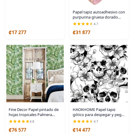
Papel tapiz autoadhesivo con
purpurina gruesa dorado
rosa, papel tapiz con
4.7
purpurina brillante para
₡17 277
₡31 877
pared (17.4 pulgadas x 16.4
pies, dorado rosa)
Fine Decor Papel pintado de
HAOKHOME Papel tapiz
hojas tropicales Palmera
gótico para despegar y pegar,
Blanco Verde A Street Prints
diseño floral de calavera de
4.8
4.7
Pegar Th
azúcar para dormitorio,
₡76 577
₡14 477
decoración de pared