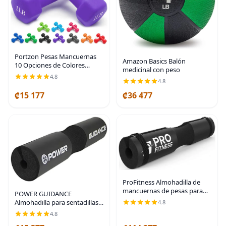
Portzon Pesas Mancuernas
Amazon Basics Balón
10 Opciones de Colores
medicinal con peso
Compatibles con Juego de 2
4.8
4.8
Mancuernas de Neopreno, 1-
15 LB, Antideslizante, Anti-
₡15 177
₡36 477
rodamiento, Forma
ProFitness Almohadilla de
mancuernas de pesas para
POWER GUIDANCE
sentadillas - Soportes para
Almohadilla para sentadillas –
4.8
sentadillas, desplantes
Almohadilla protectora para
4.8
estancadas y de ejercicio en
cuello y hombros – Ideal para
banco para