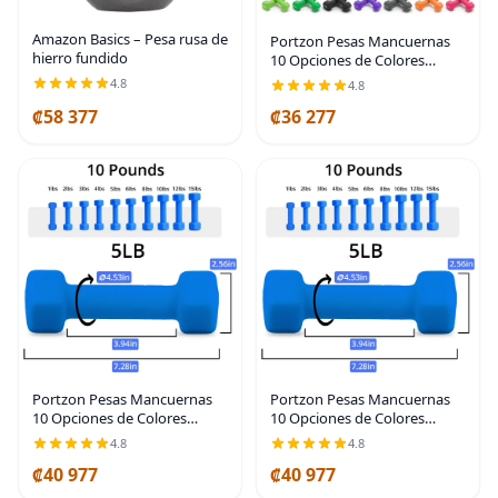
Amazon Basics – Pesa rusa de
Portzon Pesas Mancuernas
hierro fundido
10 Opciones de Colores
Compatibles con Juego de 2
4.8
4.8
Mancuernas de Neopreno, 1-
₡58 377
₡36 277
15 LB, Antideslizante, Anti-
rodamiento, Forma
Portzon Pesas Mancuernas
Portzon Pesas Mancuernas
10 Opciones de Colores
10 Opciones de Colores
Compatibles con Juego de 2
Compatibles con Juego de 2
4.8
4.8
Mancuernas de Neopreno, 1-
Mancuernas de Neopreno, 1-
₡40 977
₡40 977
15 LB, Antideslizante, Anti-
15 LB, Antideslizante, Anti-
rodamiento, Forma
rodamiento, Forma