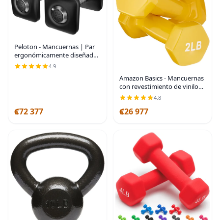
Peloton - Mancuernas | Par
ergonómicamente diseñado
de pesas de hierro fundido
4.9
con revestimiento de
Amazon Basics - Mancuernas
uretano y agarre
con revestimiento de vinilo
antideslizante, disponible en
para mano
4.8
₡72 377
₡26 977