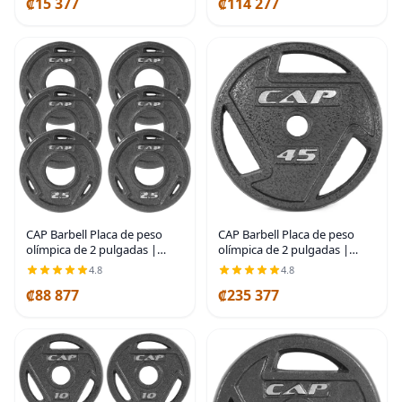
₡15 377
₡114 277
sentadillas, estocadas,
empujes de cadera,
CAP Barbell Placa de peso
CAP Barbell Placa de peso
olímpica de 2 pulgadas |
olímpica de 2 pulgadas |
Múltiples opciones
Múltiples opciones
4.8
4.8
₡88 877
₡235 377