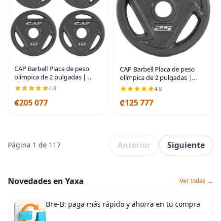
CAP Barbell Placa de peso
CAP Barbell Placa de peso
olímpica de 2 pulgadas |
olímpica de 2 pulgadas |
Múltiples opciones
Múltiples opciones
4.8
4.8
₡205 077
₡125 777
Anterior
Siguiente
Página 1 de 117
Novedades en Yaxa
Ver todas →
Bre-B: paga más rápido y ahorra en tu compra